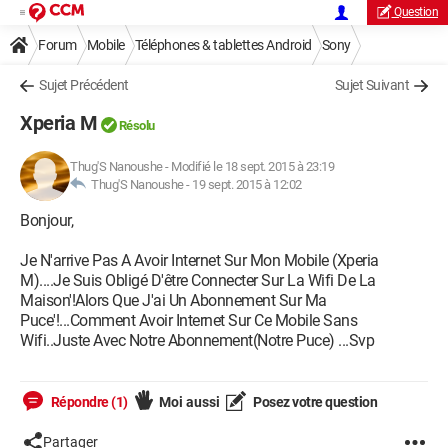
Question
Forum
Mobile
Téléphones & tablettes Android
Sony
Sujet Précédent
Sujet Suivant
Xperia M
Résolu
Thug'S Nanoushe
-
Modifié le 18 sept. 2015 à 23:19
Thug'S Nanoushe -
19 sept. 2015 à 12:02
Bonjour,
Je N'arrive Pas A Avoir Internet Sur Mon Mobile (Xperia
M)....Je Suis Obligé D'être Connecter Sur La Wifi De La
Maison'!Alors Que J'ai Un Abonnement Sur Ma
Puce'!...Comment Avoir Internet Sur Ce Mobile Sans
Wifi..Juste Avec Notre Abonnement(Notre Puce) ...Svp
Répondre (1)
Moi aussi
Posez votre question
Partager