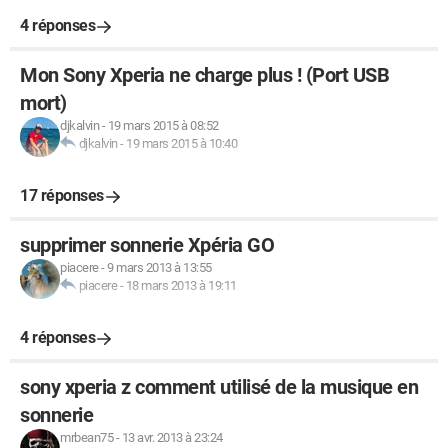
4 réponses
Mon Sony Xperia ne charge plus ! (Port USB
mort)
djkalvin
-
19 mars 2015 à 08:52
djkalvin
-
19 mars 2015 à 10:40
17 réponses
supprimer sonnerie Xpéria GO
piacere
-
9 mars 2013 à 13:55
piacere
-
18 mars 2013 à 19:11
4 réponses
sony xperia z comment utilisé de la musique en
sonnerie
mrbean75
-
13 avr. 2013 à 23:24