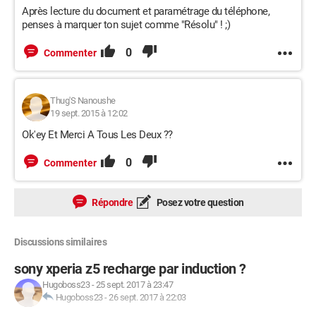
Après lecture du document et paramétrage du téléphone,
penses à marquer ton sujet comme "Résolu" ! ;)
0
Commenter
Thug'S Nanoushe
19 sept. 2015 à 12:02
Ok'ey Et Merci A Tous Les Deux ??
0
Commenter
Répondre
Posez votre question
Discussions similaires
sony xperia z5 recharge par induction ?
Hugoboss23
-
25 sept. 2017 à 23:47
Hugoboss23
-
26 sept. 2017 à 22:03