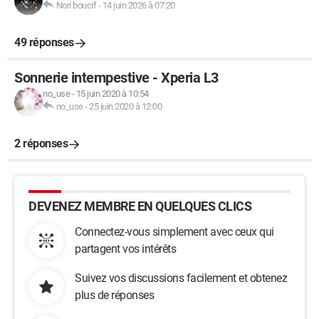
Nori boucif
-
14 juin 2026 à 07:20
49 réponses
Sonnerie intempestive - Xperia L3
no_use
-
15 juin 2020 à 10:54
no_use
-
25 juin 2020 à 12:00
2 réponses
DEVENEZ MEMBRE EN QUELQUES CLICS
Connectez-vous simplement avec ceux qui
partagent vos intérêts
Suivez vos discussions facilement et obtenez
plus de réponses