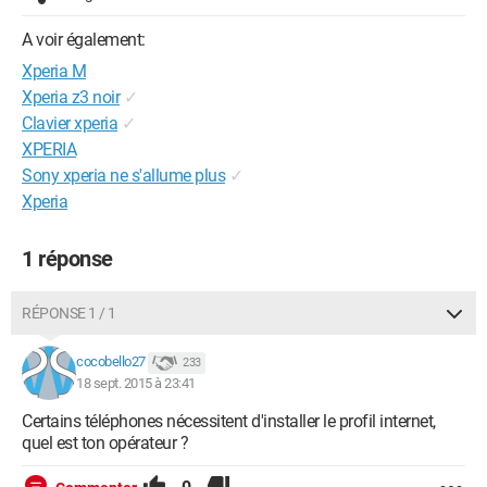
A voir également:
Xperia M
Xperia z3 noir
✓
Clavier xperia
✓
XPERIA
Sony xperia ne s'allume plus
✓
Xperia
1 réponse
RÉPONSE 1 / 1
cocobello27
233
18 sept. 2015 à 23:41
Certains téléphones nécessitent d'installer le profil internet,
quel est ton opérateur ?