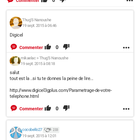
0
Commenter
Thug'S Nanoushe
19 sept. 2015 à 06:46
Digicel
0
Commenter
mikaelac
>
Thug'S Nanoushe
19 sept. 2015 à 08:18
salut
tout est la ..si tu te donnes la peine de lire...
http://www.digicel3gplus.com/Parametrage-de-votre-
telephone.html
0
Commenter
cocobello27
233
19 sept. 2015 à 12:01