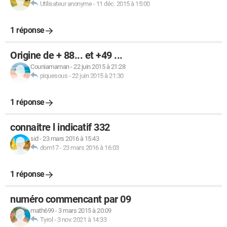
Utilisateur anonyme
-
11 déc. 2015 à 15:00
1 réponse
Origine de + 88... et +49 ...
Couniamaman
-
22 juin 2015 à 21:28
piquesous
-
22 juin 2015 à 21:30
1 réponse
connaitre l indicatif 332
sid
-
23 mars 2016 à 15:43
dom17
-
23 mars 2016 à 16:03
1 réponse
numéro commencant par 09
math699
-
3 mars 2015 à 20:09
Tyrol
-
3 nov. 2021 à 14:33