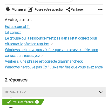
Enfin bref, pour en revenir à ma question... Si jamais, dans le
cas malheureux, je ne suis encore pas prise dans ce lycée de
Moi aussi
Posez votre question
Partager
la sécurité, est-ce que la formation Bac Professionnelle
Gestion-Administration peut me servir pour rentrée en
A voir également:
Gendarmerie ??
Est-ce correct ?..
Je vous remercie beaucoup d'avance pour votre réponse, à
très bientôt je l'espère.
Url correct
Le groupe ou la ressource n'est pas dans l'état correct pour
effectuer l'opération requise.
✓
Windows ne trouve pas vérifiez que vous avez entré le nom
correct puis réessayez
✓
Vérifier si une phrase est correcte grammar check
Windows ne trouve pas C:\"...".exe vérifiez que vous avez entré
2 réponses
RÉPONSE 1 / 2
Meilleure réponse