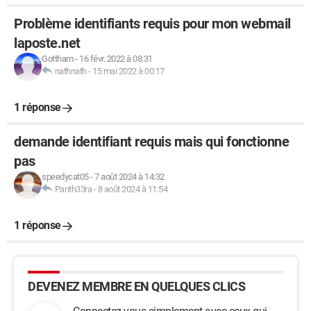
Problème identifiants requis pour mon webmail
laposte.net
Gottham
-
16 févr. 2022 à 08:31
nathnath
-
15 mai 2022 à 00:17
1 réponse
demande identifiant requis mais qui fonctionne
pas
speedycat05
-
7 août 2024 à 14:32
Panth33ra
-
8 août 2024 à 11:54
1 réponse
DEVENEZ MEMBRE EN QUELQUES CLICS