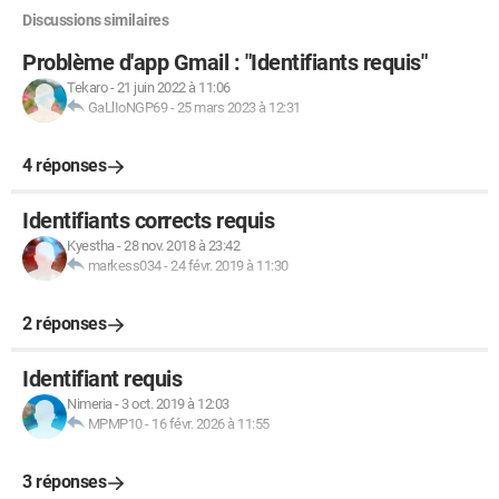
Discussions similaires
Problème d'app Gmail : "Identifiants requis"
Tekaro
-
21 juin 2022 à 11:06
GaLlIoNGP69
-
25 mars 2023 à 12:31
4 réponses
Identifiants corrects requis
Kyestha
-
28 nov. 2018 à 23:42
markess034
-
24 févr. 2019 à 11:30
2 réponses
Identifiant requis
Nimeria
-
3 oct. 2019 à 12:03
MPMP10
-
16 févr. 2026 à 11:55
3 réponses