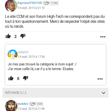
Raymond PENTIER
17 490
14 sept. 2015 à 01:10
Le site CCM et son forum High-Tech ne correspondent pas du
tout à ton questionnement. Merci de respecter l'objet des sites
où tu rends.
2
GEND91
14 sept. 2015 à 17:06
Je n'es pas trouvé la catégorie à mon sujet :/
J'ai mise celle là, car il y a le terme: Etudes.
0
RÉPONSE 2 / 2
teutates
3 589
13 sept. 2015 à 21:49