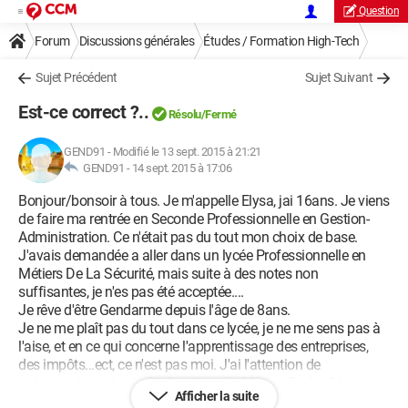
Question
Forum
Discussions générales
Études / Formation High-Tech
Sujet Précédent
Sujet Suivant
Est-ce correct ?..
Résolu/Fermé
GEND91
-
Modifié le 13 sept. 2015 à 21:21
GEND91 -
14 sept. 2015 à 17:06
Bonjour/bonsoir à tous. Je m'appelle Elysa, jai 16ans. Je viens
de faire ma rentrée en Seconde Professionnelle en Gestion-
Administration. Ce n'était pas du tout mon choix de base.
J'avais demandée a aller dans un lycée Professionnelle en
Métiers De La Sécurité, mais suite à des notes non
suffisantes, je n'es pas été acceptée....
Je rêve d'être Gendarme depuis l'âge de 8ans.
Je ne me plaît pas du tout dans ce lycée, je ne me sens pas à
l'aise, et en ce qui concerne l'apprentissage des entreprises,
des impôts...ect, ce n'est pas moi. J'ai l'attention de
redemander au lycée Professionnelle Métiers De La Sécurité
Afficher la suite
cette année.