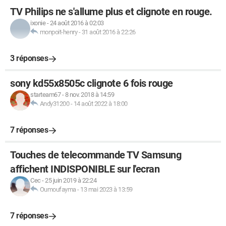
TV Philips ne s'allume plus et clignote en rouge.
ixonie
-
24 août 2016 à 02:03
monpoit-henry
-
31 août 2016 à 22:26
3 réponses
sony kd55x8505c clignote 6 fois rouge
starteam67
-
8 nov. 2018 à 14:59
Andy31200
-
14 août 2022 à 18:00
7 réponses
Touches de telecommande TV Samsung
affichent INDISPONIBLE sur l'ecran
Cec
-
25 juin 2019 à 22:24
Oumoufayma
-
13 mai 2023 à 13:59
7 réponses