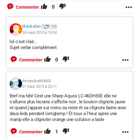
0
Commenter
tikipakalolo
163
30 mars 2015 à 10:54
lol c'est clair...
Sujet verbe complément
0
Commenter
Armandsatt94400
31 mars 2015 à 23:11
Bref ma télé Cest une Sharp Aquos LC-46DH65E elle ne
s'allume plus lecrans s'affiche noir , le bouton clignote jaune
et quand j'appuie sur menu sa reste ét sa clignote baine avec
deux leds pendant lomgtemp ! Ét tous a l'heur apres une
manip elle a clignoter orange une solution a laide
1
Commenter