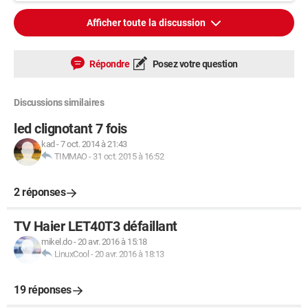
Afficher toute la discussion
Répondre
Posez votre question
Discussions similaires
led clignotant 7 fois
kad
-
7 oct. 2014 à 21:43
TIMMAO
-
31 oct. 2015 à 16:52
2 réponses
TV Haier LET40T3 défaillant
mikel.do
-
20 avr. 2016 à 15:18
LinuxCool
-
20 avr. 2016 à 18:13
19 réponses