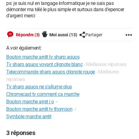
ps: je suis nul en langage informatique je ne sais pas
démonter ma télé le plus simple et surtous dans d'epencer
d'argent merci
Répondre (3)
Moi aussi
(13)
Partager
A voir également:
Bouton marche arrêt tv sharp aquos
Tv sharp aquos voyant clignote blanc
- Meilleures réponses
Telecommande sharp aquos clignote rouge
- Meilleures
réponses
Tv sharp aquos ne s'allume plus
Chromecast tv comment ca marche
Bouton marche arret i o
✓
Bouton marche arrêt tv thomson
✓
Symbole marche arrêt
3 réponses