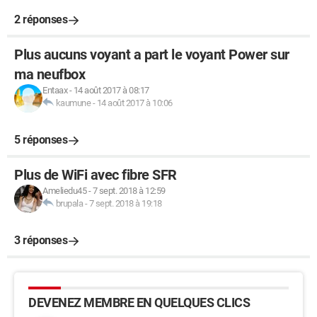
2 réponses
Plus aucuns voyant a part le voyant Power sur
ma neufbox
Entaax
-
14 août 2017 à 08:17
kaumune
-
14 août 2017 à 10:06
5 réponses
Plus de WiFi avec fibre SFR
Ameliedu45
-
7 sept. 2018 à 12:59
brupala
-
7 sept. 2018 à 19:18
3 réponses
DEVENEZ MEMBRE EN QUELQUES CLICS