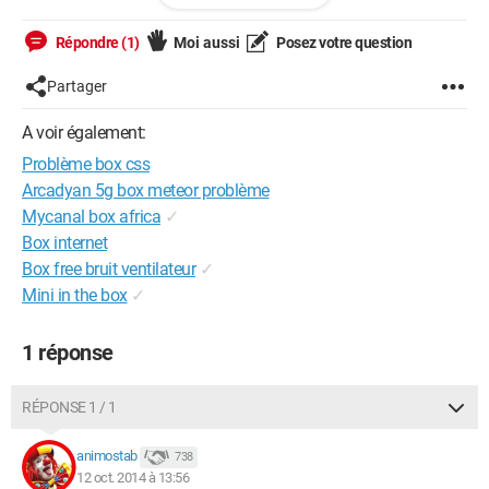
Répondre (1)
Moi aussi
Posez votre question
Partager
Dysfonctionnement :
A voir également:
Problème box css
Arcadyan 5g box meteor problème
Mycanal box africa
✓
Box internet
Je voudrais que quand t-on zoom, si l'image est trop grande,
Box free bruit ventilateur
✓
elle reste au milieu et qu'elle soit entamé sur les coté et non
Mini in the box
✓
qu'on voie toujours les bouts sur les cotés !
mon code CSS :
1 réponse
nav
RÉPONSE 1 / 1
{
background: url('images/navi.png');
height: 125px;
animostab
738
width: 1599px;
12 oct. 2014 à 13:56