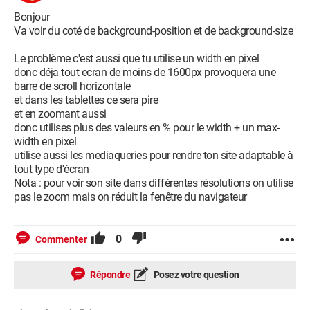
margin-top: -50px;
Bonjour
margin-bottom: -30px;
Va voir du coté de background-position et de background-size
margin-right:auto;
margin-left:auto;
Le problème c'est aussi que tu utilise un width en pixel
color: #222222;
donc déja tout ecran de moins de 1600px provoquera une
font-size:30px;
barre de scroll horizontale
text-align:center;
et dans les tablettes ce sera pire
}
et en zoomant aussi
donc utilises plus des valeurs en % pour le width + un max-
Merci !
width en pixel
utilise aussi les mediaqueries pour rendre ton site adaptable à
tout type d'écran
Nota : pour voir son site dans différentes résolutions on utilise
pas le zoom mais on réduit la fenêtre du navigateur
0
Commenter
Répondre
Posez votre question