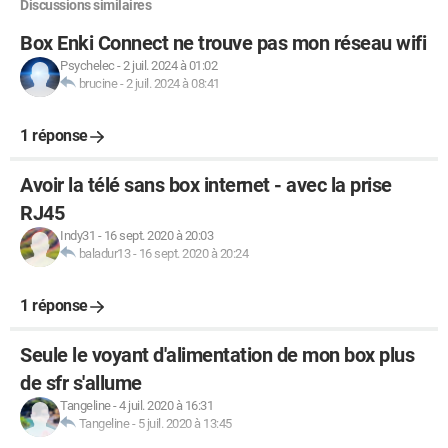
Discussions similaires
Box Enki Connect ne trouve pas mon réseau wifi
Psychelec
-
2 juil. 2024 à 01:02
brucine
-
2 juil. 2024 à 08:41
1 réponse
Avoir la télé sans box internet - avec la prise
RJ45
Indy31
-
16 sept. 2020 à 20:03
baladur13
-
16 sept. 2020 à 20:24
1 réponse
Seule le voyant d'alimentation de mon box plus
de sfr s'allume
Tangeline
-
4 juil. 2020 à 16:31
Tangeline
-
5 juil. 2020 à 13:45