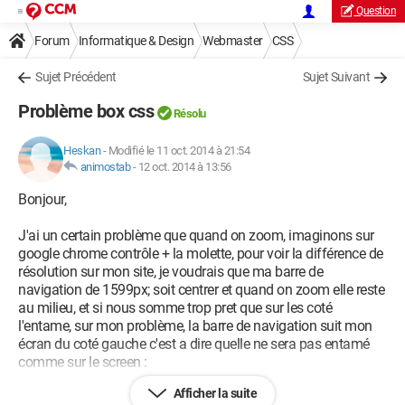
Question
Forum
Informatique & Design
Webmaster
CSS
Sujet Précédent
Sujet Suivant
Problème box css
Résolu
Heskan
-
Modifié le 11 oct. 2014 à 21:54
animostab
-
12 oct. 2014 à 13:56
Bonjour,
J'ai un certain problème que quand on zoom, imaginons sur
google chrome contrôle + la molette, pour voir la différence de
résolution sur mon site, je voudrais que ma barre de
navigation de 1599px; soit centrer et quand on zoom elle reste
au milieu, et si nous somme trop pret que sur les coté
l'entame, sur mon problème, la barre de navigation suit mon
écran du coté gauche c'est a dire quelle ne sera pas entamé
comme sur le screen :
Afficher la suite
Normalement :