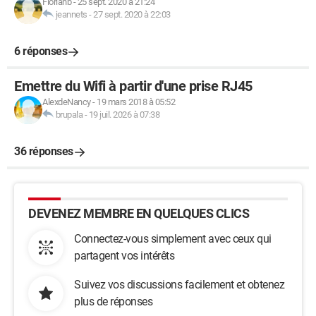
Florianb
-
25 sept. 2020 à 21:24
jeannets
-
27 sept. 2020 à 22:03
6 réponses
Emettre du Wifi à partir d'une prise RJ45
AlexdeNancy
-
19 mars 2018 à 05:52
brupala
-
19 juil. 2026 à 07:38
36 réponses
DEVENEZ MEMBRE EN QUELQUES CLICS
Connectez-vous simplement avec ceux qui
partagent vos intérêts
Suivez vos discussions facilement et obtenez
plus de réponses