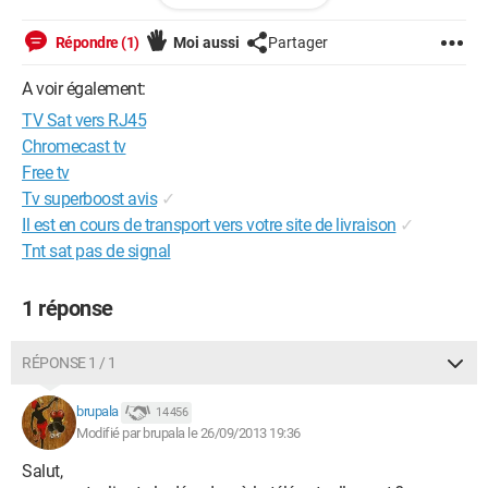
Mes télés ont toutes des prises RJ45 !
Que dois-je mettre entre le décodeur émetteur et le switch ?
Répondre (1)
Moi aussi
Partager
Merci d'avance pour vos réponses.
A voir également:
TV Sat vers RJ45
Chromecast tv
Free tv
Tv superboost avis
✓
Il est en cours de transport vers votre site de livraison
✓
Tnt sat pas de signal
1 réponse
RÉPONSE 1 / 1
brupala
14 456
Modifié par brupala le 26/09/2013 19:36
Salut,