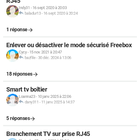
RJ45
Indy31
-
16 sept. 2020 à 20:03
baladur13
-
16 sept. 2020 à 20:24
1 réponse
Enlever ou désactiver le mode sécurisé Freebox
Cycy
-
15 nov. 2021 à 20:47
bazfile
-
30 déc. 2024 à 13:06
18 réponses
Smart tv boîtier
Loanna23
-
10 janv. 2025 à 22:06
dany311
-
11 janv. 2025 à 14:37
5 réponses
Branchement TV sur prise RJ45