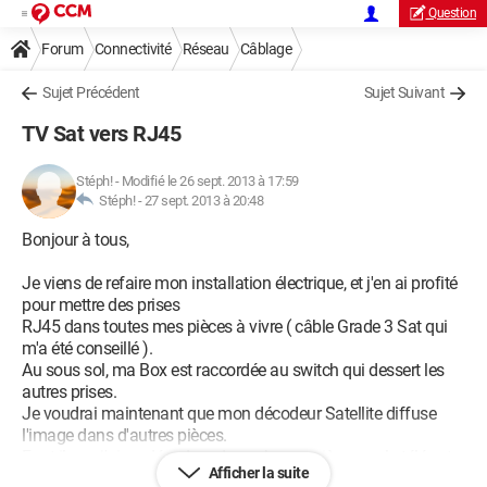
Question
Forum
Connectivité
Réseau
Câblage
Sujet Précédent
Sujet Suivant
TV Sat vers RJ45
Stéph!
-
Modifié le 26 sept. 2013 à 17:59
Stéph! -
27 sept. 2013 à 20:48
Bonjour à tous,
Je viens de refaire mon installation électrique, et j'en ai profité
pour mettre des prises
RJ45 dans toutes mes pièces à vivre ( câble Grade 3 Sat qui
m'a été conseillé ).
Au sous sol, ma Box est raccordée au switch qui dessert les
autres prises.
Je voudrai maintenant que mon décodeur Satellite diffuse
l'image dans d'autres pièces.
Faut-il que j'ai un décodeur dans chaque pièces ou la télé est
Afficher la suite
capable de recevoir le signal?