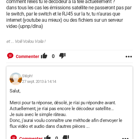
comment relies tu le décodeur à la télé actuellement ?
dans tous les cas les émissions satellite ne passeront pas par
le switch, par le switch et le RJ45 sur la tv, tu n'auras que
internet (youtube au mieux) ou des fichiers sur un serveur
video (upnp/dlna)
et ... Voili Voilou Voila !
0
Commenter
Stéph!
27 sept. 2013 à 14:14
Salut,
Merci pour ta réponse, désolé, je n'ai pu répondre avant.
Actuellement, je n'ai pas encore le décodeur satellite...
Je suis avec le simple râteau.
Donc, j'aurai voulu connaître une méthode afin d'envoyer le
flux vidéo et audio dans d'autres pièces ...
0
Commenter