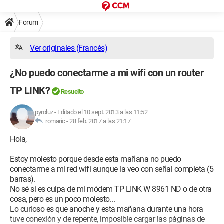
Forum
Ver originales (Francés)
¿No puedo conectarme a mi wifi con un router
TP LINK?
Resuelto
pyroluz
-
Editado el 10 sept. 2013 a las 11:52
romaric -
28 feb. 2017 a las 21:17
Hola,
Estoy molesto porque desde esta mañana no puedo
conectarme a mi red wifi aunque la veo con señal completa (5
barras).
No sé si es culpa de mi módem TP LINK W 8961 ND o de otra
cosa, pero es un poco molesto...
Lo curioso es que anoche y esta mañana durante una hora
tuve conexión y de repente, imposible cargar las páginas de