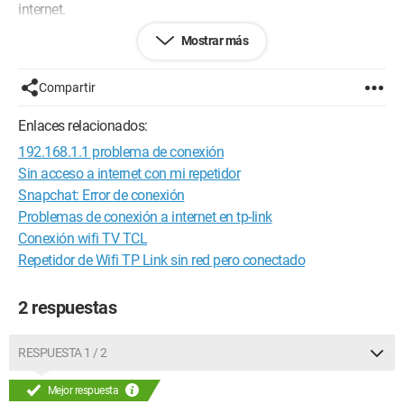
internet.
¿Alguien podría darme consejos y pasos a seguir para
Mostrar más
resolver este problema, por favor?
Muchas gracias de antemano,
Compartir
Pierre
Enlaces relacionados:
192.168.1.1 problema de conexión
Configuración:
Windows XP / Chrome 29.0.1547.66
Sin acceso a internet con mi repetidor
Snapchat: Error de conexión
Problemas de conexión a internet en tp-link
Conexión wifi TV TCL
Repetidor de Wifi TP Link sin red pero conectado
2 respuestas
RESPUESTA 1 / 2
Mejor respuesta