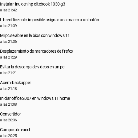
Instalar linux en hp elitebook 1030 g3
a las 21:42
Libreoffice calc: imposible asignar una macro a un botón
a las 21:39
Mi pc se abre en la bios con windows 11
a las 21:36
Desplazamiento de marcadores de firefox
a las 21:29
Evitar la descarga de vídeos en un pc
a las 21:21
Aoemi backupper
a las 21:18
Iniciar office 2007 en windows 11 home
a las 21:08
Convertidor
a las 20:36
Campos de excel
a las 20:25