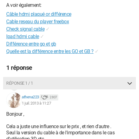
A voir également:
Câble hdmi plaqué or différence
Cable reseau du player freebox
Check signal cable
✓
Ipad hdmi cable
✓
Différence entre go et gb
Quelle est la différence entre les GO et GB ?
✓
1 réponse
RÉPONSE 1 / 1
athena223
2 807
1 juil. 2013 à 11:27
Bonjour ,
Cela a juste une influence sur le prix , et rien d'autre .
Seul la version du cable à de l'importance dans le cas
d'utilisation 3D etc .