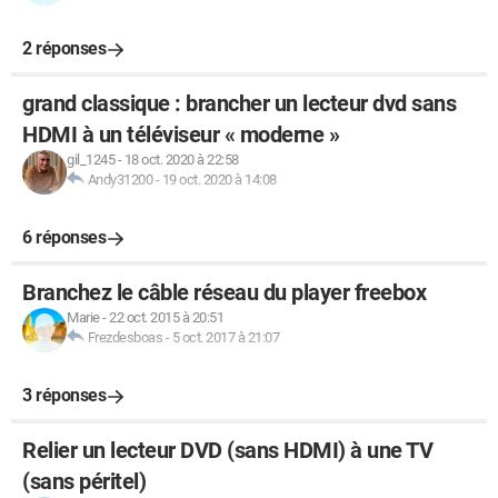
2 réponses
grand classique : brancher un lecteur dvd sans
HDMI à un téléviseur « moderne »
gil_1245
-
18 oct. 2020 à 22:58
Andy31200
-
19 oct. 2020 à 14:08
6 réponses
Branchez le câble réseau du player freebox
Marie
-
22 oct. 2015 à 20:51
Frezdesboas
-
5 oct. 2017 à 21:07
3 réponses
Relier un lecteur DVD (sans HDMI) à une TV
(sans péritel)