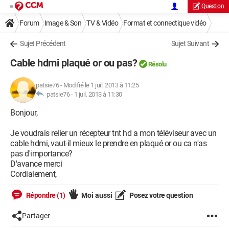
Question
Forum
Image & Son
TV & Vidéo
Format et connectique vidéo
Sujet Précédent
Sujet Suivant
Cable hdmi plaqué or ou pas?
Résolu
patsie76
-
Modifié le 1 juil. 2013 à 11:25
patsie76 -
1 juil. 2013 à 11:30
Bonjour,
Je voudrais relier un récepteur tnt hd a mon téléviseur avec un
cable hdmi, vaut-il mieux le prendre en plaqué or ou ca n'as
pas d'importance?
D'avance merci
Cordialement,
Répondre (1)
Moi aussi
Posez votre question
Partager