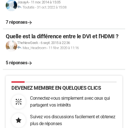
JosayA
-
11 nov. 2014 à 15:05
Toutatis
-
31 oct. 2022 à 15:08
7 réponses
Quelle est la différence entre le DVI et l'HDMI ?
TheNewGeek
-
6 sept. 2015 à 22:36
Max_Headroom
-
11 févr. 2020 à 11:16
5 réponses
DEVENEZ MEMBRE EN QUELQUES CLICS
Connectez-vous simplement avec ceux qui
partagent vos intérêts
Suivez vos discussions facilement et obtenez
plus de réponses