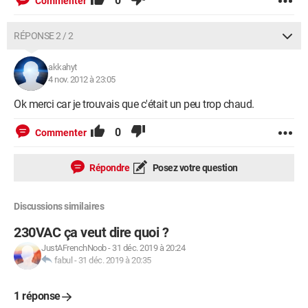
0
Commenter
RÉPONSE 2 / 2
akkahyt
4 nov. 2012 à 23:05
Ok merci car je trouvais que c'était un peu trop chaud.
0
Commenter
Répondre
Posez votre question
Discussions similaires
230VAC ça veut dire quoi ?
JustAFrenchNoob
-
31 déc. 2019 à 20:24
fabul
-
31 déc. 2019 à 20:35
1 réponse