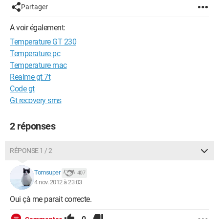
Partager
A voir également:
Temperature GT 230
Temperature pc
Temperature mac
Realme gt 7t
Code gt
Gt recovery sms
2 réponses
RÉPONSE 1 / 2
Tomsuper
407
4 nov. 2012 à 23:03
Oui çà me parait correcte.