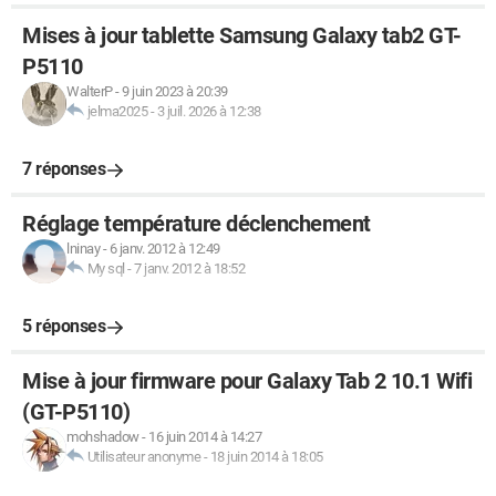
Mises à jour tablette Samsung Galaxy tab2 GT-
P5110
WalterP
-
9 juin 2023 à 20:39
jelma2025
-
3 juil. 2026 à 12:38
7 réponses
Réglage température déclenchement
lninay
-
6 janv. 2012 à 12:49
My sql
-
7 janv. 2012 à 18:52
5 réponses
Mise à jour firmware pour Galaxy Tab 2 10.1 Wifi
(GT-P5110)
mohshadow
-
16 juin 2014 à 14:27
Utilisateur anonyme
-
18 juin 2014 à 18:05