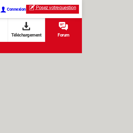
Posez votre
question
Connexion
Téléchargement
Forum