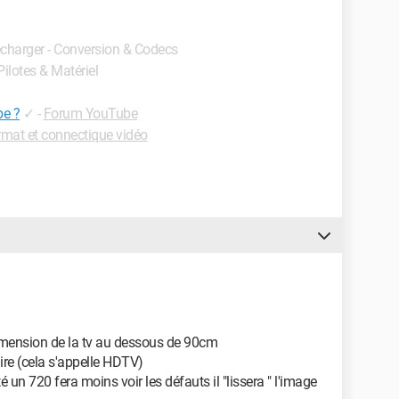
écharger - Conversion & Codecs
Pilotes & Matériel
be ?
✓
-
Forum YouTube
mat et connectique vidéo
dimension de la tv au dessous de 90cm
aire (cela s'appelle HDTV)
é un 720 fera moins voir les défauts il "lissera " l'image