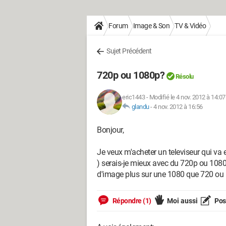
Forum
Image & Son
TV & Vidéo
Sujet Précédent
720p ou 1080p?
Résolu
eric1443
-
Modifié le 4 nov. 2012 à 14:07
glandu
-
4 nov. 2012 à 16:56
Bonjour,
Je veux m'acheter un televiseur qui va
) serais-je mieux avec du 720p ou 1080p
d'image plus sur une 1080 que 720 ou il
Répondre (1)
Moi aussi
Pose