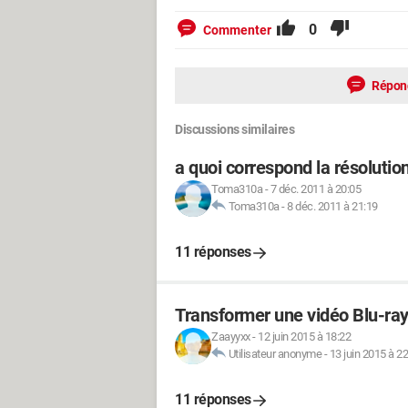
0
Commenter
Répon
Discussions similaires
a quoi correspond la résolutio
Toma310a
-
7 déc. 2011 à 20:05
Toma310a
-
8 déc. 2011 à 21:19
11 réponses
Transformer une vidéo Blu-ra
Zaayyxx
-
12 juin 2015 à 18:22
Utilisateur anonyme
-
13 juin 2015 à 2
11 réponses