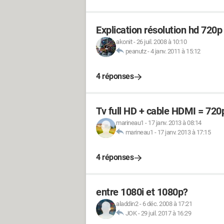
Explication résolution hd 720
akonit
-
26 juil. 2008 à 10:10
peanutz
-
4 janv. 2011 à 15:12
4 réponses
Tv full HD + cable HDMI = 720
marineau1
-
17 janv. 2013 à 08:14
marineau1
-
17 janv. 2013 à 17:15
4 réponses
entre 1080i et 1080p?
aladdin2
-
6 déc. 2008 à 17:21
JOK
-
29 juil. 2017 à 16:29