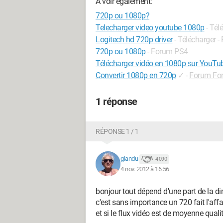
A voir également:
720p ou 1080p?
Telecharger video youtube 1080p
- Tél
Logitech hd 720p driver
- Télécharger - 
720p ou 1080p
-
Forum PS4
Télécharger vidéo en 1080p sur YouTu
Convertir 1080p en 720p
✓
-
Forum For
1 réponse
RÉPONSE 1 / 1
glandu
4 090
4 nov. 2012 à 16:56
bonjour tout dépend d'une part de la 
c'est sans importance un 720 fait l'aff
et si le flux vidéo est de moyenne qualit