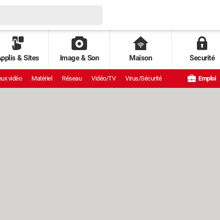
pplis & Sites
Image & Son
Maison
Securité
ux vidéo
Matériel
Réseau
Vidéo/TV
Virus/Sécurité
Emploi