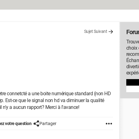
Foru
Sujet Suivant
Trouve
choix 
recom
Échan
diver
expéri
 etre connetcté a une boite numérique standard (non HD
. Est-ce que le signal non hd va diminuer la qualité
 n'y a aucun rapport? Merci à l'avance!
z votre question
Partager