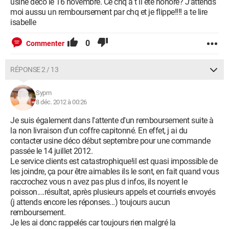
usine déco le 16 novembre. Ce chq a t il été honoré? J'attends
moi aussu un remboursement par chq et je flippe!!!! a te lire
isabelle
0
Commenter
RÉPONSE 2 / 13
Sypm
8 déc. 2012 à 00:26
Je suis également dans l'attente d'un remboursement suite à
la non livraison d'un coffre capitonné. En effet, j ai du
contacter usine déco début septembre pour une commande
passée le 14 juillet 2012.
Le service clients est catastrophique!il est quasi impossible de
les joindre, ça pour être aimables ils le sont, en fait quand vous
raccrochez vous n avez pas plus d infos, ils noyent le
poisson....résultat, après plusieurs appels et courriels envoyés
(j attends encore les réponses...) toujours aucun
remboursement.
Je les ai donc rappelés car toujours rien malgré la