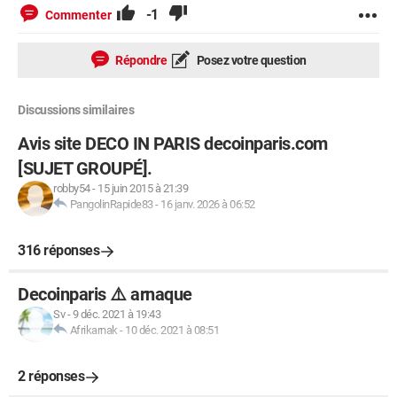
-1
Commenter
Répondre
Posez votre question
Discussions similaires
Avis site DECO IN PARIS decoinparis.com
[SUJET GROUPÉ].
robby54
-
15 juin 2015 à 21:39
PangolinRapide83
-
16 janv. 2026 à 06:52
316 réponses
Decoinparis ⚠️ arnaque
Sv
-
9 déc. 2021 à 19:43
Afrikarnak
-
10 déc. 2021 à 08:51
2 réponses