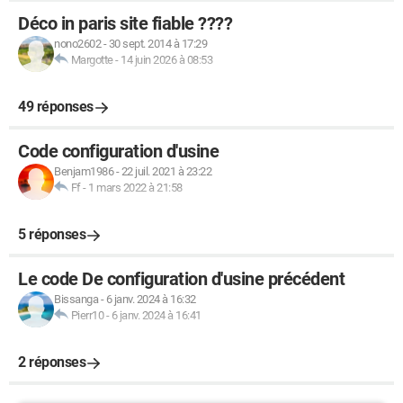
Déco in paris site fiable ????
nono2602
-
30 sept. 2014 à 17:29
Margotte
-
14 juin 2026 à 08:53
49 réponses
Code configuration d'usine
Benjam1986
-
22 juil. 2021 à 23:22
Ff
-
1 mars 2022 à 21:58
5 réponses
Le code De configuration d'usine précédent
Bissanga
-
6 janv. 2024 à 16:32
Pierr10
-
6 janv. 2024 à 16:41
2 réponses