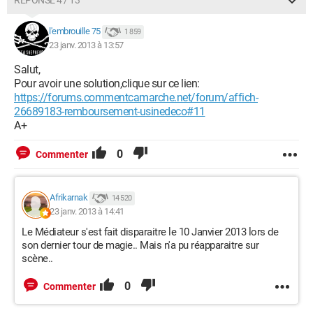
RÉPONSE 4 / 13
l'embrouille 75
1 859
23 janv. 2013 à 13:57
Salut,
Pour avoir une solution,clique sur ce lien:
https://forums.commentcamarche.net/forum/affich-
26689183-remboursement-usinedeco#11
A+
0
Commenter
Afrikarnak
14 520
23 janv. 2013 à 14:41
Le Médiateur s'est fait disparaitre le 10 Janvier 2013 lors de
son dernier tour de magie.. Mais n'a pu réapparaitre sur
scène..
0
Commenter