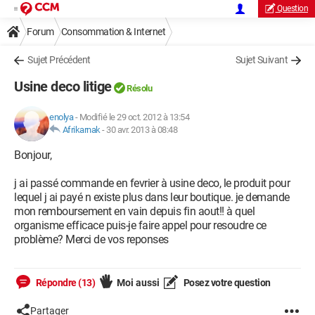
Question
Forum
Consommation & Internet
Sujet Précédent
Sujet Suivant
Usine deco litige
Résolu
enolya
-
Modifié le 29 oct. 2012 à 13:54
Afrikarnak
-
30 avr. 2013 à 08:48
Bonjour,
j ai passé commande en fevrier à usine deco, le produit pour
lequel j ai payé n existe plus dans leur boutique. je demande
mon remboursement en vain depuis fin aout!! à quel
organisme efficace puis-je faire appel pour resoudre ce
problème? Merci de vos reponses
Répondre (13)
Moi aussi
Posez votre question
Partager