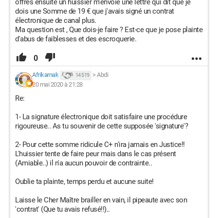
offres ensuite un huissier m'envoie une lettre qui dit que je
dois une Somme de 19 € que j'avais signé un contrat
électronique de canal plus.
Ma question est , Que dois-je faire ? Est-ce que je pose plainte
d'abus de faiblesses et des escroquerie.
0
Afrikarnak
>
Abdi
14 519
20 mai 2020 à 21:28
Re:
1- La signature électronique doit satisfaire une procédure
rigoureuse.. As tu souvenir de cette supposée 'signature'?
2- Pour cette somme ridicule C+ n'ira jamais en Justice!!
L'huissier tente de faire peur mais dans le cas présent
(Amiable..) il n'a aucun pouvoir de contrainte..
Oublie ta plainte, temps perdu et aucune suite!
Laisse le Cher Maître brailler en vain, il pipeaute avec son
'contrat' (Que tu avais refusé!!)..