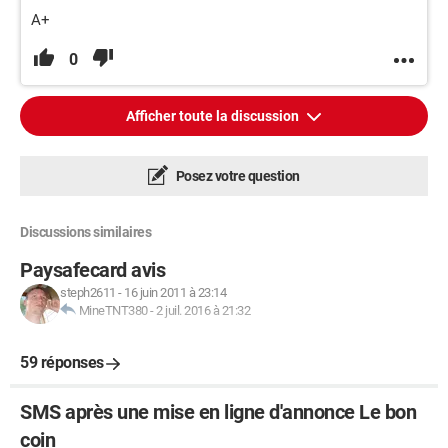
A+
0
Afficher toute la discussion
Posez votre question
Discussions similaires
Paysafecard avis
steph2611
-
16 juin 2011 à 23:14
MineTNT380
-
2 juil. 2016 à 21:32
59 réponses
SMS après une mise en ligne d'annonce Le bon
coin