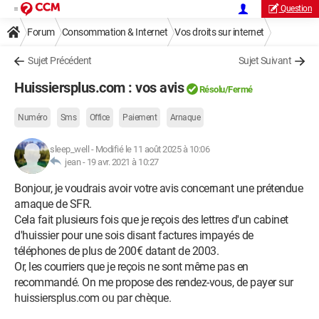
Question
Forum
Consommation & Internet
Vos droits sur internet
Sujet Précédent
Sujet Suivant
Huissiersplus.com : vos avis
Résolu/Fermé
Numéro
Sms
Office
Paiement
Arnaque
sleep_well
-
Modifié le 11 août 2025 à 10:06
jean -
19 avr. 2021 à 10:27
Bonjour, je voudrais avoir votre avis concernant une prétendue
arnaque de SFR.
Cela fait plusieurs fois que je reçois des lettres d'un cabinet
d'huissier pour une sois disant factures impayés de
téléphones de plus de 200€ datant de 2003.
Or, les courriers que je reçois ne sont même pas en
recommandé. On me propose des rendez-vous, de payer sur
huissiersplus.com ou par chèque.