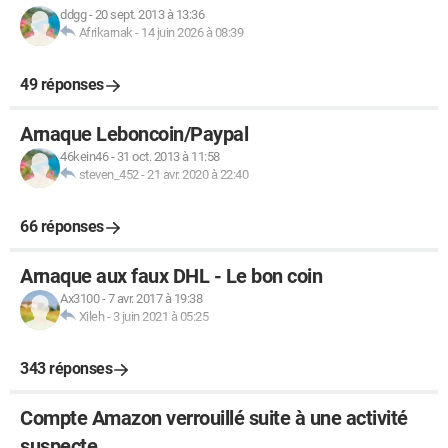
ddgg
-
20 sept. 2013 à 13:36
Afrikarnak
-
14 juin 2026 à 08:39
49 réponses
Arnaque Leboncoin/Paypal
46kein46
-
31 oct. 2013 à 11:58
steven_452
-
21 avr. 2020 à 22:40
66 réponses
Arnaque aux faux DHL - Le bon coin
Ax3100
-
7 avr. 2017 à 19:38
Xileh
-
3 juin 2021 à 05:25
343 réponses
Compte Amazon verrouillé suite à une activité
suspecte