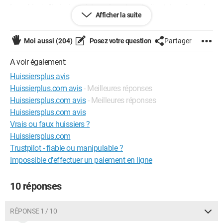
Le cabinet d'huissier existe vraiment, mais étant donné que les
Afficher la suite
courriers n'arrivent même pas en recommandé et que j'ai
résilié ma ligne il y a plusieurs années, je me demande
vraiment si tout ça n'est pas une mascarade.
Moi aussi
(204)
Posez votre question
Partager
Que dois-je faire d'après-vous ?
A voir également:
Merci d'avance.
Huissiersplus avis
Huissierplus.com avis
- Meilleures réponses
Huissiersplus.com avis
- Meilleures réponses
Huissiersplus.com avis
Vrais ou faux huissiers ?
Huissiersplus.com
Trustpilot - fiable ou manipulable ?
Impossible d'effectuer un paiement en ligne
10 réponses
RÉPONSE 1 / 10