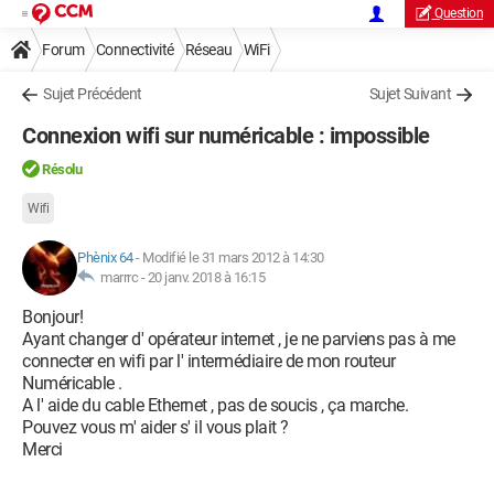
Question
Forum
Connectivité
Réseau
WiFi
Sujet Précédent
Sujet Suivant
Connexion wifi sur numéricable : impossible
Résolu
Wifi
Phènix 64
-
Modifié le 31 mars 2012 à 14:30
marrrc -
20 janv. 2018 à 16:15
Bonjour!
Ayant changer d' opérateur internet , je ne parviens pas à me
connecter en wifi par l' intermédiaire de mon routeur
Numéricable .
A l' aide du cable Ethernet , pas de soucis , ça marche.
Pouvez vous m' aider s' il vous plait ?
Merci