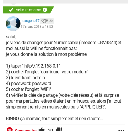
Meilleure réponse
hexogene17
30
17 mars 2013 à 18:52
salut,
je viens de changer pour Numéricable ( modem CBV38Z4)et
moi aussi la wifi ne fonctionnait pas:
je vous donne la solution à mon problème:
1) taper " http\\192.168.0.1"
2) cocher l'onglet "configurer votre modem"
3) Identifiant: admin
4) password: password
5) cocher l'onglet "WIFI"
6) vérifer la clée de partage (votre clée réseau) et là surprise
pour ma part...les lettres étaient en minuscules, alors j'ai tout
simplement remis en majuscules puis "APPLIQUER".
BINGO ça marche, tout simplement et rien d'autre...
30
Commenter