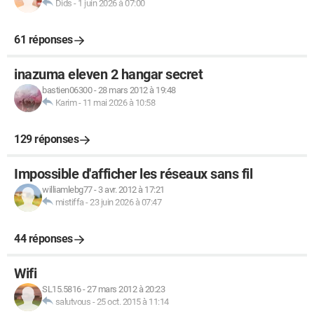
Dids
-
1 juin 2026 à 07:00
61 réponses
inazuma eleven 2 hangar secret
bastien06300
-
28 mars 2012 à 19:48
Karim
-
11 mai 2026 à 10:58
129 réponses
Impossible d'afficher les réseaux sans fil
williamlebg77
-
3 avr. 2012 à 17:21
mistiffa
-
23 juin 2026 à 07:47
44 réponses
Wifi
SL15.5816
-
27 mars 2012 à 20:23
salutvous
-
25 oct. 2015 à 11:14