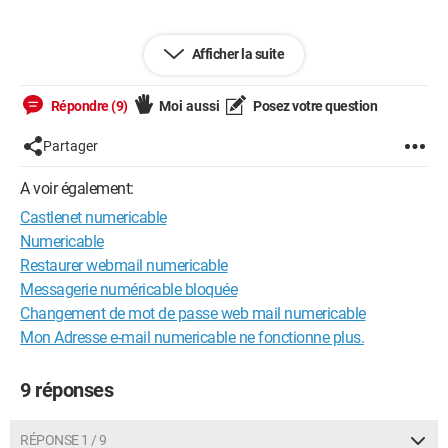
--
Afficher la suite
- -
« Des idées, tout le monde en a. Souvent les mêmes. Ce qu'il
faut, c'est savoir s'en servir. »
Répondre (9)
Moi aussi
Posez votre question
Partager
A voir également:
Castlenet numericable
Numericable
Restaurer webmail numericable
Messagerie numéricable bloquée
Changement de mot de passe web mail numericable
Mon Adresse e-mail numericable ne fonctionne plus.
9 réponses
RÉPONSE 1 / 9