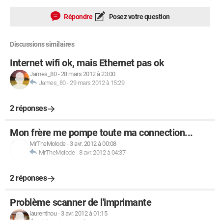
Répondre
Posez votre question
Discussions similaires
Internet wifi ok, mais Ethernet pas ok
James_80
-
28 mars 2012 à 23:00
James_80
-
29 mars 2012 à 15:29
2 réponses
Mon frère me pompe toute ma connection...
MrTheMolode
-
3 avr. 2012 à 00:08
MrTheMolode
-
8 avr. 2012 à 04:37
2 réponses
Problème scanner de l'imprimante
laurenthou
-
3 avr. 2012 à 01:15