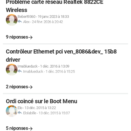
Problème carte réseau Realtek 8822CE
Wireless
Bebert9360
-
19 janv. 2023 à 18:33
Alex
-
24 févr. 2026 à 20:42
9 réponses
Contrôleur Ethernet pci ven_8086&dev_ 15b8
driver
Imablueduck
-
1 déc. 2016 à 13:09
Imablueduck
-
1 déc. 2016 à 15:25
2 réponses
Ordi coincé sur le Boot Menu
Elo
-
13 déc. 2015 à 13:22
Elolabille
-
13 déc. 2015 à 15:07
5 réponses