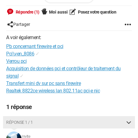
Merci d'avance
Répondre (1)
Moi aussi
Posez votre question
Configuration: 
Dell OptiPlex GX620
Partager
A voir également:
Pb concernant firewire et pci
Pci\ven_8086
✓
Verrou pci
Acquisition de données pci et contrôleur de traitement du
signal
✓
Transfert mini dv sur pc sans firewire
Realtek 8822ce wireless lan 802.11ac pci-e nic
1 réponse
RÉPONSE 1 / 1
Invite