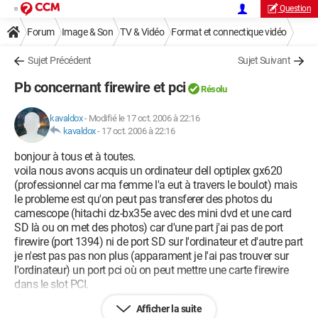
Question
Forum
Image & Son
TV & Vidéo
Format et connectique vidéo
Sujet Précédent
Sujet Suivant
Pb concernant firewire et pci
Résolu
kavaldox
-
Modifié le 17 oct. 2006 à 22:16
kavaldox
-
17 oct. 2006 à 22:16
bonjour à tous et à toutes.
voila nous avons acquis un ordinateur dell optiplex gx620
(professionnel car ma femme l'a eut à travers le boulot) mais
le probleme est qu'on peut pas transferer des photos du
camescope (hitachi dz-bx35e avec des mini dvd et une card
SD là ou on met des photos) car d'une part j'ai pas de port
firewire (port 1394) ni de port SD sur l'ordinateur et d'autre part
je n'est pas pas non plus (apparament je l'ai pas trouver sur
l'ordinateur) un port pci où on peut mettre une carte firewire
dans le slot PCI.
Comme je ne connait pas grand chose dans ce domaine je
Afficher la suite
me demandais si quelqu'un pouvait m'aider ca serait sympas