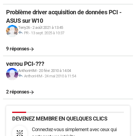
Problème driver acquisition de données PCI -
ASUS sur W10
Terry26
-
2 août 2021 à 13:45
PR
-
13 sept. 2025 à 10:37
9 réponses
verrou PCI-???
AnthonHIM
-
20 févr. 2010 à 14:04
AnthonHIM
-
24 mai 2010 à 11:54
2 réponses
DEVENEZ MEMBRE EN QUELQUES CLICS
Connectez-vous simplement avec ceux qui