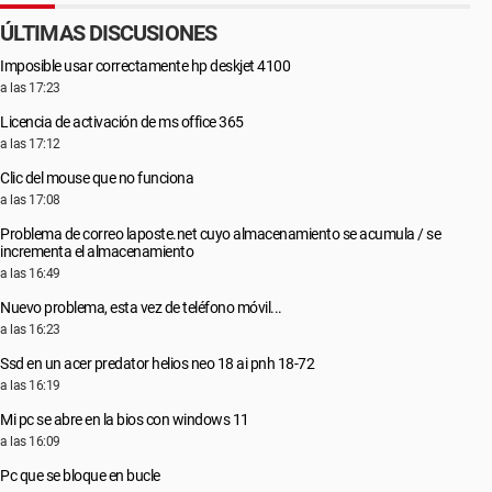
ÚLTIMAS DISCUSIONES
Imposible usar correctamente hp deskjet 4100
a las 17:23
Licencia de activación de ms office 365
a las 17:12
Clic del mouse que no funciona
a las 17:08
Problema de correo laposte.net cuyo almacenamiento se acumula / se
incrementa el almacenamiento
a las 16:49
Nuevo problema, esta vez de teléfono móvil...
a las 16:23
Ssd en un acer predator helios neo 18 ai pnh 18-72
a las 16:19
Mi pc se abre en la bios con windows 11
a las 16:09
Pc que se bloque en bucle