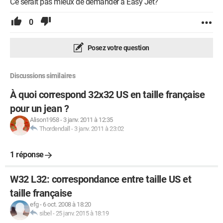
Ce serait pas mieux de demander à Easy Jet?
0
Posez votre question
Discussions similaires
À quoi correspond 32x32 US en taille française
pour un jean ?
Alison1958
-
3 janv. 2011 à 12:35
Thordendall
-
3 janv. 2011 à 23:02
1 réponse
W32 L32: correspondance entre taille US et
taille française
efg
-
6 oct. 2008 à 18:20
sibel
-
25 janv. 2015 à 18:19