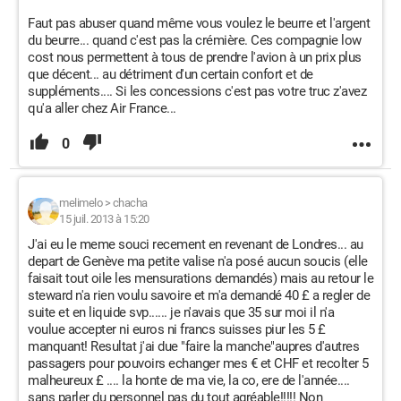
Faut pas abuser quand même vous voulez le beurre et l'argent
du beurre... quand c'est pas la crémière. Ces compagnie low
cost nous permettent à tous de prendre l'avion à un prix plus
que décent... au détriment d'un certain confort et de
suppléments.... Si les concessions c'est pas votre truc z'avez
qu'a aller chez Air France...
0
melimelo
>
chacha
15 juil. 2013 à 15:20
J'ai eu le meme souci recement en revenant de Londres... au
depart de Genève ma petite valise n'a posé aucun soucis (elle
faisait tout oile les mensurations demandés) mais au retour le
steward n'a rien voulu savoire et m'a demandé 40 £ a regler de
suite et en liquide svp...... je n'avais que 35 sur moi il n'a
voulue accepter ni euros ni francs suisses piur les 5 £
manquant! Resultat j'ai due "faire la manche"aupres d'autres
passagers pour pouvoirs echanger mes € et CHF et recolter 5
malheureux £ .... la honte de ma vie, la co, ere de l'année....
sans parler du personnel pas du tout agréable!!!!! Non