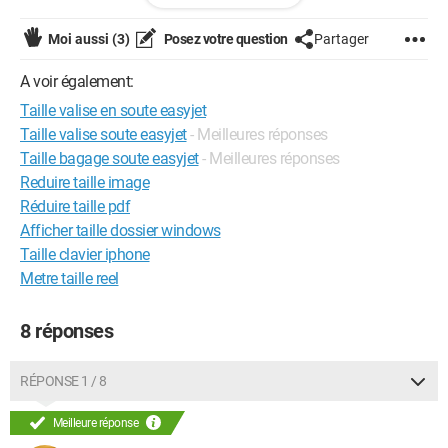
comment vous faites. Du coup le sac a main est payant? Pour
le bagage en soute quelle est la dimension? Faut-il
Moi aussi
(3)
Posez votre question
Partager
absolument une valise en dure?
A voir également:
Taille valise en soute easyjet
Taille valise soute easyjet
- Meilleures réponses
Taille bagage soute easyjet
- Meilleures réponses
Reduire taille image
Réduire taille pdf
Afficher taille dossier windows
Taille clavier iphone
Metre taille reel
8 réponses
RÉPONSE 1 / 8
Meilleure réponse