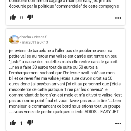
considéré comme un bagage à main par easy jet: je suis
écoeurée par la politique "commerciale" de cette compagnie
0
chacha
>
nicecalf
7 mai 2011 à 07:13
je reviens de barcelone a l'aller pas de problème avec ma
petite valise au retour ma valise est carrée est rentre un peu
"juste" a cause des roulettes mais elle rentre dans le gabarit
...rien a faire 30 euros tout de suite ou 50 euros a
l'embarquement sachant que l'hotesse avait noté sur mon
billet de reverifier ma valise j'étais sure d'avoir droit au 50
euros donc j'ai payé:en arrivant j'ai dit au personnel que j'étais
mécontente de cette pratique "tirée par les cheveux" le
commandant de bord s'en est mele et m'a dit:votre valise n'est
pas au norme point final et vous n'avez pas eu a la tirer"....bien
monsieur le commandant de bord nous etions tout un groupe
.....vous venez de perdre quelques clients ADIOS....EASY JET
1