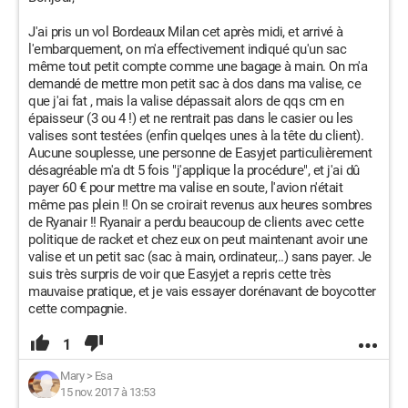
J'ai pris un vol Bordeaux Milan cet après midi, et arrivé à
l'embarquement, on m'a effectivement indiqué qu'un sac
même tout petit compte comme une bagage à main. On m'a
demandé de mettre mon petit sac à dos dans ma valise, ce
que j'ai fat , mais la valise dépassait alors de qqs cm en
épaisseur (3 ou 4 !) et ne rentrait pas dans le casier ou les
valises sont testées (enfin quelqes unes à la tête du client).
Aucune souplesse, une personne de Easyjet particulièrement
désagréable m'a dt 5 fois "j'applique la procédure", et j'ai dû
payer 60 € pour mettre ma valise en soute, l'avion n'était
même pas plein !! On se croirait revenus aux heures sombres
de Ryanair !! Ryanair a perdu beaucoup de clients avec cette
politique de racket et chez eux on peut maintenant avoir une
valise et un petit sac (sac à main, ordinateur,..) sans payer. Je
suis très surpris de voir que Easyjet a repris cette très
mauvaise pratique, et je vais essayer dorénavant de boycotter
cette compagnie.
1
Mary
>
Esa
15 nov. 2017 à 13:53