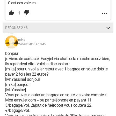
C'est des voleurs ..
1
RÉPONSE 2 / 8
mika
24 févr. 2010 à 10:46
bonjour
je viens de contacter Easyjet via chat -cela marche assez bien,
ils repondent vite - voici la discussion :
[mika] pour un vol aller retour avec 1 bagage en soute dois je
payer 2 fois les 22 euros?
[Mr.Yassine] Bonjour
[mika] bonjour
[Mr.Yassine]
Vous pouvez ajouter un bagage en soute via votre compte «
Mon easyJet.com » ou par téléphone en payant 11
€/bagage/vol. L'ajout de l'aéroport vous coutera 22
€/bagage/vol.
Vous aurez une franchise de poids de 20kg/passager pour