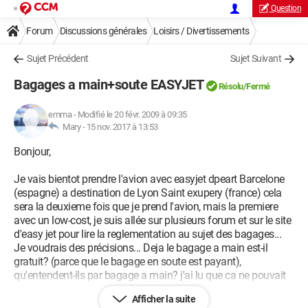
Question
Forum
Discussions générales
Loisirs / Divertissements
Sujet Précédent
Sujet Suivant
Bagages a main+soute EASYJET
Résolu/Fermé
emma
-
Modifié le 20 févr. 2009 à 09:35
Mary -
15 nov. 2017 à 13:53
Bonjour,
Je vais bientot prendre l'avion avec easyjet dpeart Barcelone
(espagne) a destination de Lyon Saint exupery (france) cela
sera la deuxieme fois que je prend l'avion, mais la premiere
avec un low-cost, je suis allée sur plusieurs forum et sur le site
d'easy jet pour lire la reglementation au sujet des bagages...
Je voudrais des précisions... Deja le bagage a main est-il
gratuit? (parce que le bagage en soute est payant),
qu'entendent-ils par bagage a main? j'ai lu que ca ne pouvait
pas etre un sac a main? c'est quoi alors? il faut acheter une
Afficher la suite
mini valise? ou on peut utiliser un sac a dos? Merci de me dire