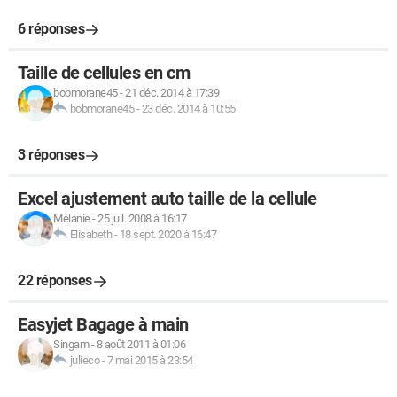
6 réponses
Taille de cellules en cm
bobmorane45
-
21 déc. 2014 à 17:39
bobmorane45
-
23 déc. 2014 à 10:55
3 réponses
Excel ajustement auto taille de la cellule
Mélanie
-
25 juil. 2008 à 16:17
Elisabeth
-
18 sept. 2020 à 16:47
22 réponses
Easyjet Bagage à main
Singam
-
8 août 2011 à 01:06
julieco
-
7 mai 2015 à 23:54