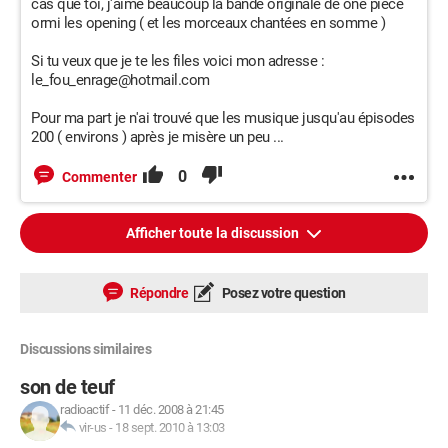
cas que toi, j'aime beaucoup la bande originale de one piece
ormi les opening ( et les morceaux chantées en somme )
Si tu veux que je te les files voici mon adresse :
le_fou_enrage@hotmail.com
Pour ma part je n'ai trouvé que les musique jusqu'au épisodes
200 ( environs ) après je misère un peu ...
0
Commenter
Afficher toute la discussion
Répondre
Posez votre question
Discussions similaires
son de teuf
radioactif
-
11 déc. 2008 à 21:45
vir-us
-
18 sept. 2010 à 13:03