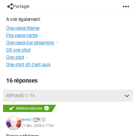
Partager
A voir également:
One piece theme
Pps piece jointe
✓
One piece kai streaming
✓
Sfr one shot
One start
✓
One shot sfr c'est quoi
16 réponses
RÉPONSE 1 / 16
Meilleure réponse
jtwest
12
21 déc. 2008 à 17:06