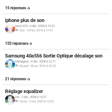
15 réponses
iphone plus de son
Arno1376
-
6 déc. 2008 à 15:23
Eve
-
14 févr. 2018 à 17:41
153 réponses
Samsung 40a556 Sortie Optique décalage son
Metalgeox
-
4 déc. 2008 à 22:11
bicarel
-
30 avr. 2016 à 20:18
21 réponses
Réglage equalizer
Xei
-
2 déc. 2008 à 16:27
Deniz
-
5 nov. 2023 à 13:23