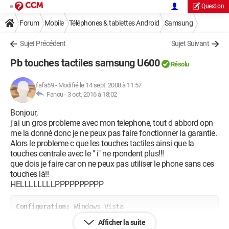
Question
Forum
Mobile
Téléphones & tablettes Android
Samsung
Sujet Précédent
Sujet Suivant
Pb touches tactiles samsung U600
Résolu
fafa59
-
Modifié le 14 sept. 2008 à 11:57
Fanou -
3 oct. 2016 à 18:02
Bonjour,
j'ai un gros probleme avec mon telephone, tout d abbord opn
me la donné donc je ne peux pas faire fonctionner la garantie.
Alors le probleme c que les touches tactiles ainsi que la
touches centrale avec le " i" ne rpondent plus!!!
que dois je faire car on ne peux pas utiliser le phone sans ces
touches là!!
HELLLLLLLLPPPPPPPPPP
Configuration: 
Windows Vista

Internet Explorer 7.0
Afficher la suite