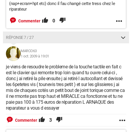
(nap+ecran+hpt etc) donc il fau changé cette tress chez le
riparateur
0
Commenter
RÉPONSE 7 / 27
MARCO63
1 oct. 2009 à 19:01
je viens de resoudre le probleme de la touche tactile en fait c
est le clavier qui remonte trop loin quand tu ouvre celui-ci ,
donc j ai retiré la pile ensuite j ai retiré l autocollant et devissé
les 6petetes vis ( tounevis tres petit ) et sur les glissieres j ai
mis de chaques cotés un petit bout de joint torique comme ca
il ne rmonte pas trop haut et MIRACLE ca fonctionne et tu ne
paie pas 100 à 175 euros de réparation L ARNAQUE des
reparateur a vous d essayer
3
Commenter