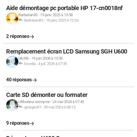
Aide démontage pc portable HP 17-cn0018nf
Barbarian83
-
19 janv. 2025 à 10:58
Barbarian83
-
19 janv. 2025 à 12:26
2 réponses
Remplacement écran LCD Samsung SGH U600
lakritik
-
19 juin 2008 à 10:58
koceila
-
4 juil. 2026 à 07:35
40 réponses
Carte SD démonter ou formater
Utilisateur anonyme
-
24 mai 2024 à 07:45
georges97
-
29 mai 2024 à 08:13
9 réponses