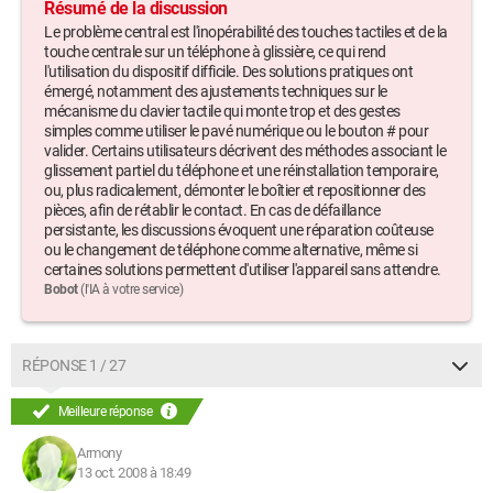
Résumé de la discussion
Le problème central est l'inopérabilité des touches tactiles et de la
touche centrale sur un téléphone à glissière, ce qui rend
l'utilisation du dispositif difficile. Des solutions pratiques ont
émergé, notamment des ajustements techniques sur le
mécanisme du clavier tactile qui monte trop et des gestes
simples comme utiliser le pavé numérique ou le bouton # pour
valider. Certains utilisateurs décrivent des méthodes associant le
glissement partiel du téléphone et une réinstallation temporaire,
ou, plus radicalement, démonter le boîtier et repositionner des
pièces, afin de rétablir le contact. En cas de défaillance
persistante, les discussions évoquent une réparation coûteuse
ou le changement de téléphone comme alternative, même si
certaines solutions permettent d'utiliser l'appareil sans attendre.
Bobot
(l'IA à votre service)
RÉPONSE 1 / 27
Meilleure réponse
Armony
13 oct. 2008 à 18:49