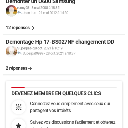
Démonter un U600 Samsung
ronny98
-
8 mai 2008 à 18:35
Jean Luc
-
21 mai 2012 à 14:30
12 réponses
Demontage Hp 17-BS027NF changement DD
Superpat
-
28 oct. 2021 à 10:19
Superpat9999
-
28 oct. 2021 à 18:37
2 réponses
DEVENEZ MEMBRE EN QUELQUES CLICS
Connectez-vous simplement avec ceux qui
partagent vos intérêts
Suivez vos discussions facilement et obtenez