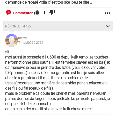
demande de réparé voila c' est tou ske jpeu te dire ..
1
Commenter
RÉPONSE 14 / 27
merrry
7 mai 2009 à 20:31
slt
moi aussi je possede d1 u600 et depui kelk temp les touches
ne fonnctionne plus sauf si il est fermé(le clavier est en bas)et
ca ménerve je peu ni prendre des fotos (veuillez ouvrir votre
téléphonne..)ni des vidéo .ma garantie est fini .je suis allée
chez le reparateur et il ma di ke c un probleme de
tresse(tresse:est une manière d'assembler par entrelacement
des fils ou faisceaux de fils)
mais le probleme ca coute tré chér et mes parents ne veulen
pa me donner de largent sous prétexte ke je mérite pa parsk je
sui pa kelk1 de résponsable
en tts cas aider moiiiiii si vs savez kelk chose merci