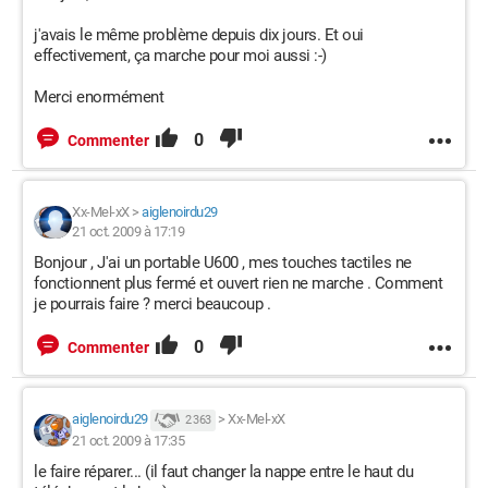
j'avais le même problème depuis dix jours. Et oui
effectivement, ça marche pour moi aussi :-)
Merci enormément
0
Commenter
Xx-Mel-xX
>
aiglenoirdu29
21 oct. 2009 à 17:19
Bonjour , J'ai un portable U600 , mes touches tactiles ne
fonctionnent plus fermé et ouvert rien ne marche . Comment
je pourrais faire ? merci beaucoup .
0
Commenter
aiglenoirdu29
>
Xx-Mel-xX
2 363
21 oct. 2009 à 17:35
le faire réparer... (il faut changer la nappe entre le haut du