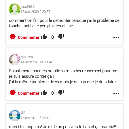
jess9610
16 oct. 2009 à 20:57
comment on fait pour le demonter parsque j'ai le probleme de
touche tactille je peu plus les utilisé
0
Commenter
Mounya
14 sept. 2010 à 23:14
Saluut merci pour les solutions mais heureusement pour moi
je suis assuré contre ça !
j'ai la même probleme de vs mais je ss pas que je dois faire
0
Commenter
ylif
16 oct. 2011 à 22:18
merci les copains! Je slide un peu vers le bas et ça marche!!