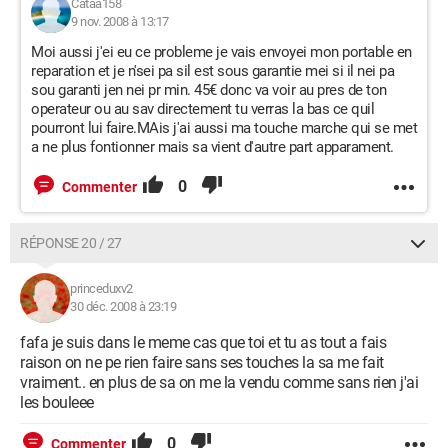
Cataa158
9 nov. 2008 à 13:17
Moi aussi j'ei eu ce probleme je vais envoyei mon portable en
reparation et je n'sei pa sil est sous garantie mei si il nei pa
sou garanti jen nei pr min. 45€ donc va voir au pres de ton
operateur ou au sav directement tu verras la bas ce quil
pourront lui faire.MAis j'ai aussi ma touche marche qui se met
a ne plus fontionner mais sa vient d'autre part apparament.
0
Commenter
RÉPONSE 20 / 27
princeduxv2
30 déc. 2008 à 23:19
fafa je suis dans le meme cas que toi et tu as tout a fais
raison on ne pe rien faire sans ses touches la sa me fait
vraiment.. en plus de sa on me la vendu comme sans rien j'ai
les bouleee
0
Commenter