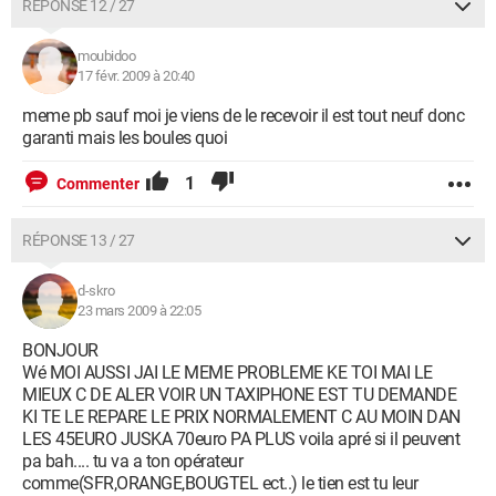
RÉPONSE 12 / 27
moubidoo
17 févr. 2009 à 20:40
meme pb sauf moi je viens de le recevoir il est tout neuf donc
garanti mais les boules quoi
1
Commenter
RÉPONSE 13 / 27
d-skro
23 mars 2009 à 22:05
BONJOUR
Wé MOI AUSSI JAI LE MEME PROBLEME KE TOI MAI LE
MIEUX C DE ALER VOIR UN TAXIPHONE EST TU DEMANDE
KI TE LE REPARE LE PRIX NORMALEMENT C AU MOIN DAN
LES 45EURO JUSKA 70euro PA PLUS voila apré si il peuvent
pa bah.... tu va a ton opérateur
comme(SFR,ORANGE,BOUGTEL ect..) le tien est tu leur