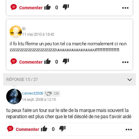
0
Commenter
lili
11 mai 2010 à 18:42
il fo ktu fferme un peu ton tel ca marche normalement ci non
zzzzzzzzzzzzzzzzzzzzzzzuuuuuuuuuuuuuuuuuttttttttttttttttt
0
Commenter
RÉPONSE 15 / 27
connect2008
250
14 sept. 2008 à 12:15
tu peux faire un tour sur le site de la marque mais souvent la
reparation est plus cher que le tel désolé de ne pas t'avoir aidé
0
Commenter