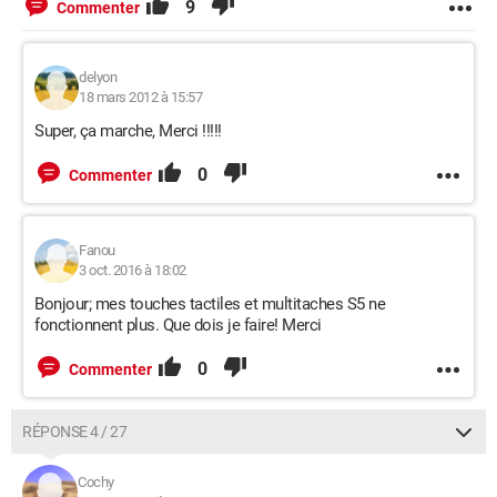
9
Commenter
delyon
18 mars 2012 à 15:57
Super, ça marche, Merci !!!!!
0
Commenter
Fanou
3 oct. 2016 à 18:02
Bonjour; mes touches tactiles et multitaches S5 ne
fonctionnent plus. Que dois je faire! Merci
0
Commenter
RÉPONSE 4 / 27
Cochy