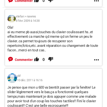
0
Commenter
stefan
>
nawres
8 févr. 2009 à 14:38
Ola!
ai eu meme pb aussi,touches du clavier coulisssant hs..et
effectivement ca marche qd meme qd on ferme un peu le
clavier..ca permet toujours de recuperer son
repertoire,fotos,etc..avant réparation ou changement de toute
facon...merci en tout cas..
0
Commenter
ylif
10 déc. 2011 à 16:16
Je pense que mon u 600 va bientôt passer par la fenêtre! Le
slider légèrement vers le bas,ça a fonctionné quelques
temps,mais maintenant je dois appuyer comme une malade
pour avoir tout d'un coup les touches tactiles!! Fini le clavier
coulissant!! C'est une belle escroquerie!!!