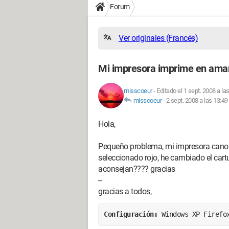
Forum
Ver originales (Francés)
Mi impresora imprime en amari
misscoeur
-
Editado el 1 sept. 2008 a la
misscoeur
-
2 sept. 2008 a las 13:49
Hola,
Pequeño problema, mi impresora cano
seleccionado rojo, he cambiado el cart
aconsejan???? gracias
--
gracias a todos,
Configuración: 
Windows XP Firefo