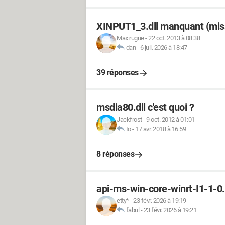
XINPUT1_3.dll manquant (mis
Maxirugue
-
22 oct. 2013 à 08:38
dan
-
6 juil. 2026 à 18:47
39 réponses
msdia80.dll c'est quoi ?
Jackfrost
-
9 oct. 2012 à 01:01
Io
-
17 avr. 2018 à 16:59
8 réponses
api-ms-win-core-winrt-I1-1-0
etty*
-
23 févr. 2026 à 19:19
fabul
-
23 févr. 2026 à 19:21