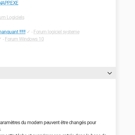
NAPP.EXE
um Logiciels
quant !!!!!!
✓
-
Forum logiciel systeme
✓
-
Forum Windows 10
s paramètres du modem peuvent être changés pour
.