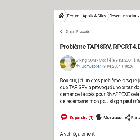
Forum
Applis & Sites
Réseaux sociaux
Sujet Précédent
Problème TAPISRV, RPCRT4.
wiking_30wr
-
Modifié le 9 avr. 2004 à 1
GomJabbar
-
9 avr. 2004 à 18:26
Bonjour, j'ai un gros problème lorsque j
que TAPISRV a provoqué une erreur da
demande l'accès pour RNAPP.EXE cela 
de redémarrer mon pc... si qqn peut m'
Répondre (1)
Moi aussi
Part
A voir également: