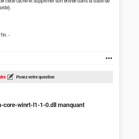
êter cette tâche et supprimer son entrée dans la base de
arde).
fin. -
dre
Posez votre question
-core-winrt-l1-1-0.dll manquant