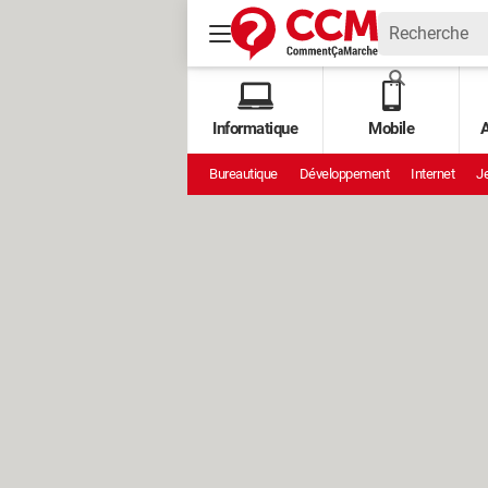
Informatique
Mobile
A
Bureautique
Développement
Internet
Je