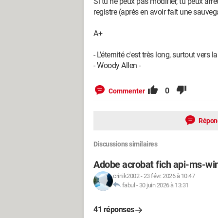
Si tu ne peux pas modifier, tu peux arr
registre (après en avoir fait une sauveg
A+
- L'éternité c'est très long, surtout vers la 
- Woody Allen -
0
Commenter
Répon
Discussions similaires
Adobe acrobat fich api-ms-win
crinik2002
-
23 févr. 2026 à 10:47
fabul
-
30 juin 2026 à 13:31
41 réponses