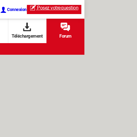
Posez votre
question
Connexion
Téléchargement
Forum