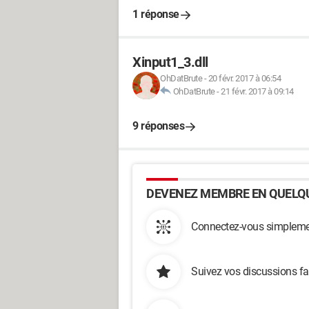
1 réponse
Xinput1_3.dll
OhDatBrute
-
20 févr. 2017 à 06:54
OhDatBrute
-
21 févr. 2017 à 09:14
9 réponses
DEVENEZ MEMBRE EN QUELQU
Connectez-vous simplemen
Suivez vos discussions fa