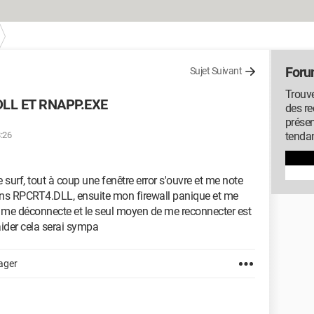
Foru
Sujet Suivant
Trouve
DLL ET RNAPP.EXE
des r
présen
8:26
tenda
e surf, tout à coup une fenêtre error s'ouvre et me note
ns RPCRT4.DLL, ensuite mon firewall panique et me
me déconnecte et le seul moyen de me reconnecter est
aider cela serai sympa
ager