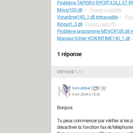
Problème TAPISRV, RPCRT4.DLL ET R
Msvcr100.dll
✓
-
Forum Logiciels
Vcruntime140_1.dll introuvable
✓
-
For
Xinput1_3.dll
-
Forum Jeux PC
Problème programme MSVCR100.dll man
Manque fichier VCRUNTIME140_1.dll
1 réponse
RÉPONSE 1 / 1
GomJabbar
150
9 avr. 2004 à 18:26
Bonjour,
Tu peux commencer par vérifier si le
désactiver la fonction fax et/téléphonie