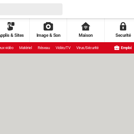
pplis & Sites
Image & Son
Maison
Securité
ux vidéo
Matériel
Réseau
Vidéo/TV
Virus/Sécurité
Emploi