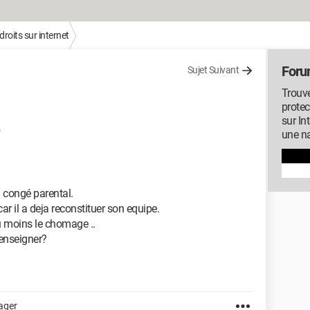
droits sur internet
Forum
Sujet Suivant
Trouve
protec
sur In
une na
n congé parental.
r il a deja reconstituer son equipe.
au moins le chomage ..
renseigner?
ager