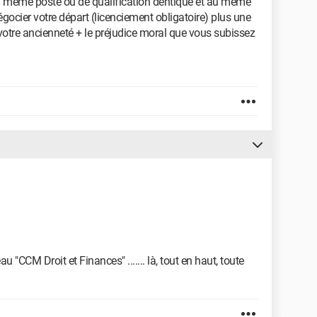
au même poste ou de qualification dentique et au même
négocier votre départ (licenciement obligatoire) plus une
votre ancienneté + le préjudice moral que vous subissez
 "CCM Droit et Finances" ....... là, tout en haut, toute