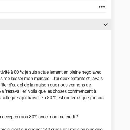
ivité à 80 %; je suis actuellement en pleine nego avec
us me laisser mon mercredi. J'ai deux enfants et j'avais
ofiter d'eux et de la maison que nous vennons de
e a "retravailler" voila que les choses commencent à
collegues qui travaille a 80 % est mutée et que j'aurais
t a accepter mon 80% avec mon mercredi ?
 mais si c'est our gagner 140 euros par mois en plus que