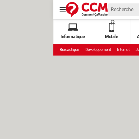
Informatique
Mobile
A
Bureautique
Développement
Internet
Je