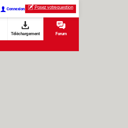
Posez votre
question
Connexion
Téléchargement
Forum