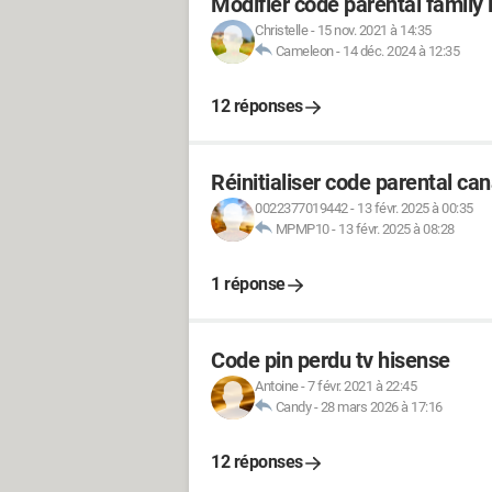
Modifier code parental family 
Christelle
-
15 nov. 2021 à 14:35
Cameleon
-
14 déc. 2024 à 12:35
12 réponses
Réinitialiser code parental can
0022377019442
-
13 févr. 2025 à 00:35
MPMP10
-
13 févr. 2025 à 08:28
1 réponse
Code pin perdu tv hisense
Antoine
-
7 févr. 2021 à 22:45
Candy
-
28 mars 2026 à 17:16
12 réponses