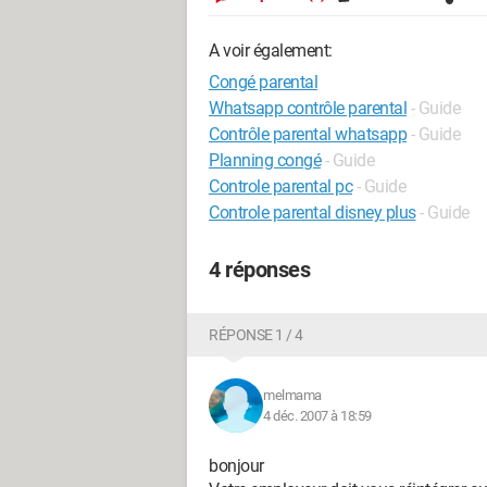
A voir également:
Congé parental
Whatsapp contrôle parental
- Guide
Contrôle parental whatsapp
- Guide
Planning congé
- Guide
Controle parental pc
- Guide
Controle parental disney plus
- Guide
4 réponses
RÉPONSE 1 / 4
melmama
4 déc. 2007 à 18:59
bonjour