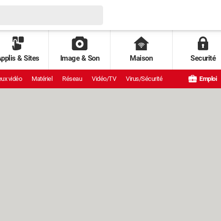
pplis & Sites
Image & Son
Maison
Securité
ux vidéo
Matériel
Réseau
Vidéo/TV
Virus/Sécurité
Emploi