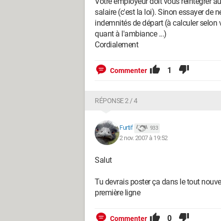
Votre employeur doit vous réintégrer 
salaire (c'est la loi). Sinon essayer de 
indemnités de départ (à calculer selon 
quant à l'ambiance ...)
Cordialement
1
Commenter
RÉPONSE 2 / 4
Furtif
933
2 nov. 2007 à 19:52
Salut
Tu devrais poster ça dans le tout nouveau
première ligne
0
Commenter