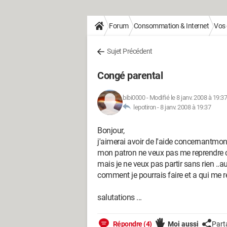
Forum
Consommation & Internet
Vos 
Sujet Précédent
Congé parental
bibi0000
-
Modifié le 8 janv. 2008 à 19:37
lepotiron -
8 janv. 2008 à 19:37
Bonjour,
j'aimerai avoir de l'aide concernantmo
mon patron ne veux pas me reprendre ca
mais je ne veux pas partir sans rien ..
comment je pourrais faire et a qui me 
salutations ...
Répondre (4)
Moi aussi
Part