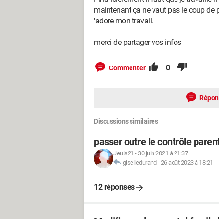
maintenant ça ne vaut pas le coup de
'adore mon travail.
merci de partager vos infos
0
Commenter
Répon
Discussions similaires
passer outre le contrôle paren
Jeuls21
-
30 juin 2021 à 21:37
giselledurand
-
26 août 2023 à 18:21
12 réponses