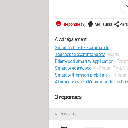
Merci de votre aide
Répondre (3)
Moi aussi
Part
Android / Chrome 149.0.0.0
A voir également:
Smart tech tv télécommande
Touches télécommande tv
- Guide
Edenwood smart tv application
-
Forum
Smart tv edenwood
✓
-
Forum TV & Vi
Smart tv thomson problème
✓
-
Forum 
Allumer tv avec télécommande freebo
3 réponses
RÉPONSE 1 / 3