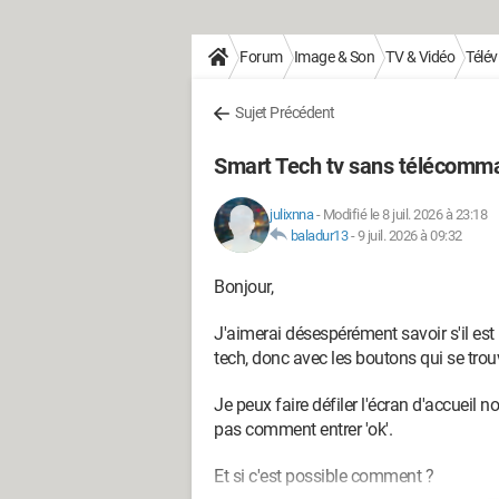
Forum
Image & Son
TV & Vidéo
Télév
Sujet Précédent
Smart Tech tv sans télécomm
julixnna
-
Modifié le 8 juil. 2026 à 23:18
baladur13
-
9 juil. 2026 à 09:32
Bonjour,
J'aimerai désespérément savoir s'il est 
tech, donc avec les boutons qui se trou
Je peux faire défiler l'écran d'accueil 
pas comment entrer 'ok'.
Et si c'est possible comment ?