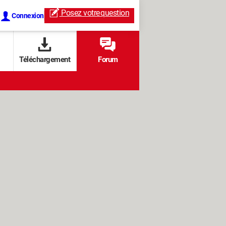
Posez votre
question
Connexion
Téléchargement
Forum