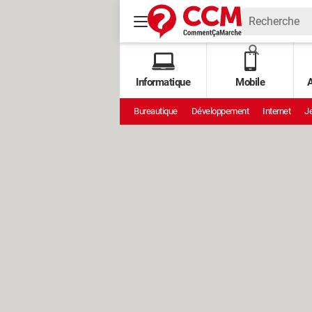
Informatique
Mobile
A
Bureautique
Développement
Internet
Je