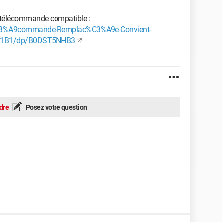
ne télécommande compatible :
C3%A9commande-Remplac%C3%A9e-Convient-
1B1/dp/B0DST5NHB3
dre
Posez votre question