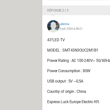
RÉPONSE 2 / 3
julixnna
9 juil. 2026 à 08:21
43"LED TV
MODEL : SMT43N3OUC2M1B1
Power Rating : AC 100-240V~ 50/60H
Power Consumption : 80W
USB output : 5V ---0,5A
Country of origin : China
Express Luck Europe Electric Kft.