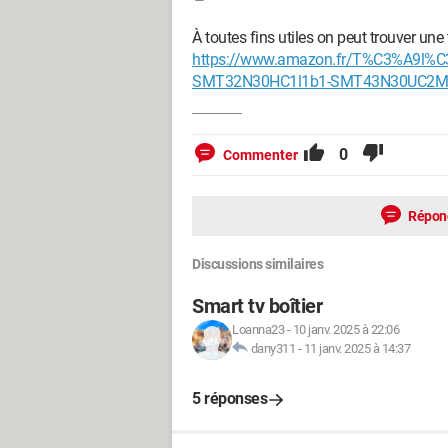
À toutes fins utiles on peut trouver u
https://www.amazon.fr/T%C3%A9l%
SMT32N30HC1l1b1-SMT43N30UC2M
0
Commenter
Répon
Discussions similaires
Smart tv boîtier
Loanna23
-
10 janv. 2025 à 22:06
dany311
-
11 janv. 2025 à 14:37
5 réponses