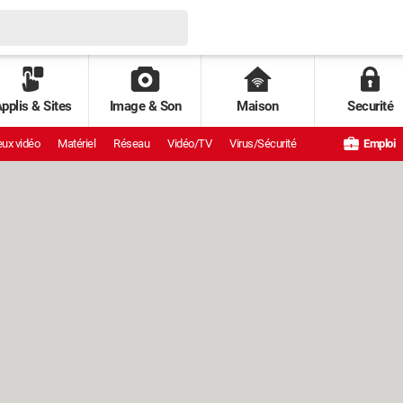
pplis & Sites
Image & Son
Maison
Securité
ux vidéo
Matériel
Réseau
Vidéo/TV
Virus/Sécurité
Emploi