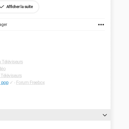
Afficher la suite
ager
 Téléviseurs
déo
Téléviseurs
x pop
✓
-
Forum Freebox