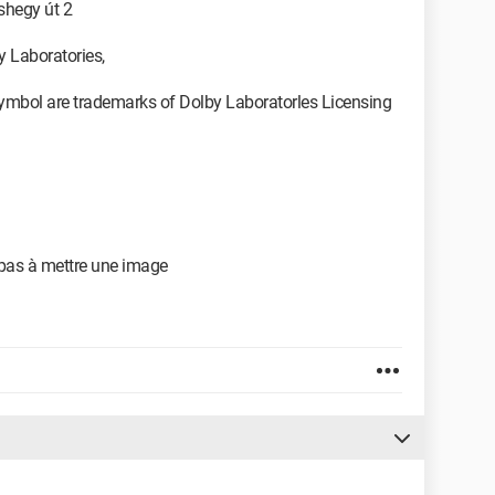
hegy út 2
 Laboratories,
symbol are trademarks of Dolby Laboratorles Licensing
nt pas à mettre une image