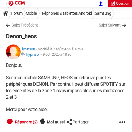
Question
Forum
Mobile
Téléphones & tablettes Android
Samsung
Sujet Précédent
Sujet Suivant
Denon_heos
lilypinson
-
Modifié le 7 août 2025 à 18:58
lilypinson
-
9 oct. 2025 à 18:36
Bonjour,
Sur mon mobile SAMSUNG, HEOS ne retrouve plus les
périphériques DENON. Par contre, il peut diffuser SPOTIFY sur
les enceintes de la zone 1 mais impossible sur les multizones
2 et 3.
Merci pour votre aide.
Répondre (2)
Moi aussi
Partager