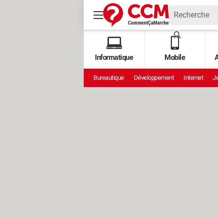
Informatique
Mobile
A
Bureautique
Développement
Internet
Je