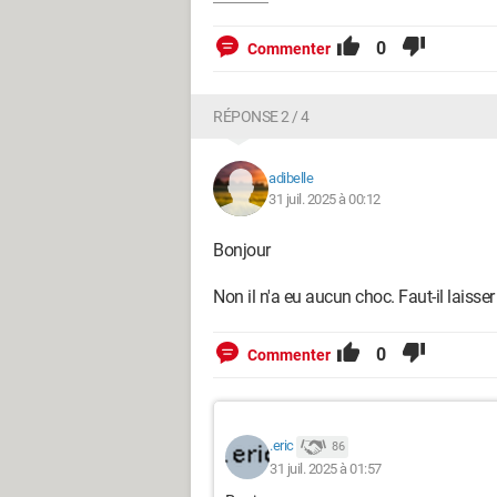
0
Commenter
RÉPONSE 2 / 4
adibelle
31 juil. 2025 à 00:12
Bonjour
Non il n'a eu aucun choc. Faut-il laiss
0
Commenter
.eric
86
31 juil. 2025 à 01:57