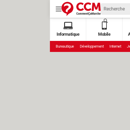
Informatique
Mobile
A
Bureautique
Développement
Internet
Je