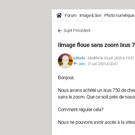
Forum
Image & Son
Photo numérique
Sujet Précédent
Ilmage floue sans zoom Ixus 
adibelle
-
Modifié le 30 juil. 2025 à 19:57
.eric
-
31 juil. 2025 à 02:41
Bonjour,
Nous avons achété un ixus 750 de chez
sans le zoom. Que ce soit près de nous 
Comment réguler cela?
Nous ne pouvons avoir accès à la vites