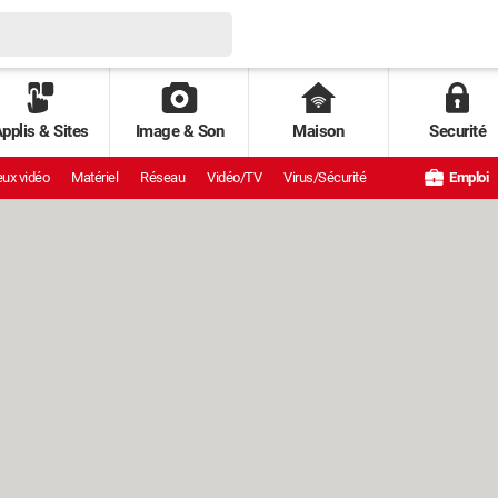
pplis & Sites
Image & Son
Maison
Securité
ux vidéo
Matériel
Réseau
Vidéo/TV
Virus/Sécurité
Emploi