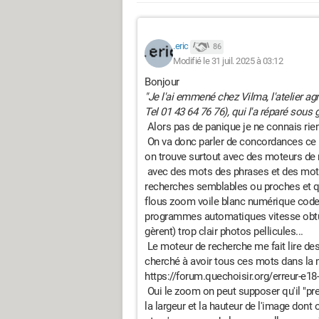
.eric
86
Modifié le 31 juil. 2025 à 03:12
Bonjour
"Je l'ai emmené chez Vilma, l'atelier a
Tel 01 43 64 76 76), qui l'a réparé sous 
Alors pas de panique je ne connais rie
On va donc parler de concordances ce 
on trouve surtout avec des moteurs de 
avec des mots des phrases et des mote
recherches semblables ou proches et qui
flous zoom voile blanc numérique code 
programmes automatiques vitesse obtur
gèrent) trop clair photos pellicules...
Le moteur de recherche me fait lire des
cherché à avoir tous ces mots dans la
https://forum.quechoisir.org/erreur-e1
Oui le zoom on peut supposer qu'il "pr
la largeur et la hauteur de l'image dont