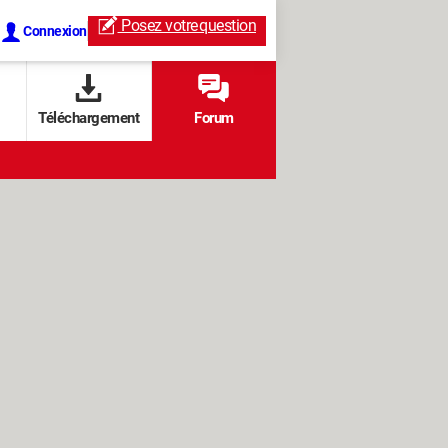
Posez votre
question
Connexion
Téléchargement
Forum