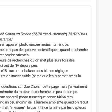
gréé Canon en France (72/76 rue du surmelin, 75 020 Paris
garantie."
n en appareil photo encore moins numérique.
ne sont pas des preuves scientifiques, quand on cherche
recherche orientés.
urs de recherches où on met plusieurs fois des
 ont de l'IA depuis peu:
e18 Ixux erreur balance des blancs réglages
ation inaccessible (parce que les automatismes la
 questions sur Que Choisir cette page mais j'ai vraiment
 mémoire du moteur de recherche en peu de temps.
8-sur-appareil-photo-numerique-canon-t4664.html
end un peu moins" de la lumière ambiante quand on réduit
 on fait "mesurer" la quantité de lumière par les capteurs