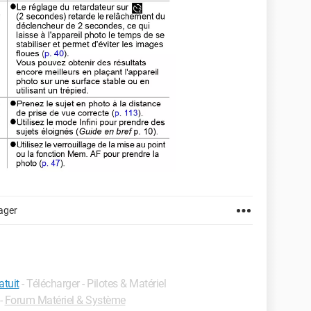
ager
atuit
- Télécharger - Pilotes & Matériel
-
Forum Matériel & Système