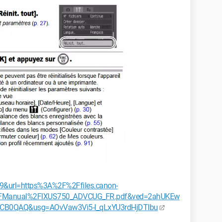
9&url=https%3A%2F%2Ffiles.canon-
2FManual%2FIXUS750_ADVCUG_FR.pdf&ved=2ahUKEw
CB0QAQ&usg=AOvVaw3Vi5-I_qLxYU3rdHjDTIbu