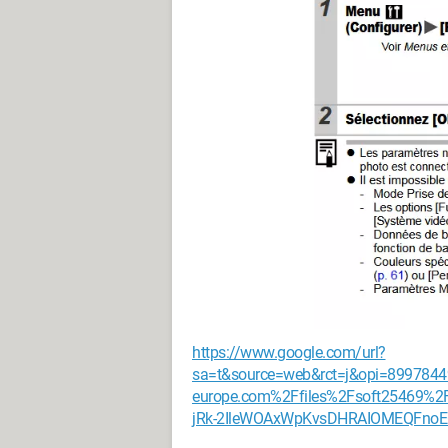
https://www.google.com/url?
sa=t&source=web&rct=j&opi=8997844
europe.com%2Ffiles%2Fsoft25469%
jRk-2IleWOAxWpKvsDHRAIOMEQFnoE