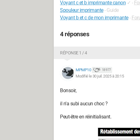
Voyant c et b imprimante canon
✓
-
Fo
Spouleur imprimante
- Guide
Voyant b et c de mon imprimante
-
For
4 réponses
RÉPONSE 1 / 4
MPMP10
18 977
Modifié le 30 juil. 2025 à 20:15
Bonsoir,
il n'a subi aucun choc ?
Peut-être en réinitialisant.