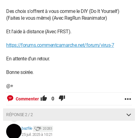
Des choix s'offrent à vous comme le DIY (Do It Yourself)
(Faites le vous même) (Avec RegRun Reanimator)
Et l'aide à distance (Avec FRST).
https://forums.commentcamarche.net/forum/virus-7
En attente d'un retour.
Bonne soirée.
@+
0
Commenter
RÉPONSE 2 / 2
bazfile
20 283
25 juil. 2025 à 10:21