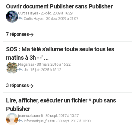
Ouvrir document Publisher sans Publisher
Curtis Hayes
-
26 déc. 2009 à 16:29
Curtis Hayes
-
30 déc. 2009 à 21:07
7 réponses
SOS : Ma télé s'allume toute seule tous les
matins à 3h --' ...
Niagaraaa
-
30 mars 2016 à 16:22
Jb
-
15 juin 2025 à 18:12
3 réponses
Lire, afficher, exécuter un fichier *.pub sans
Publisher
jeannoellaurenti
-
30 sept. 2017 à 10:27
informatique_fujitsu
-
30 sept. 2017 à 13:30