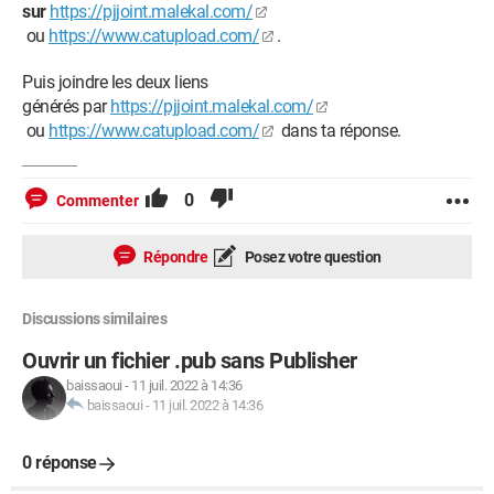
sur
https://pjjoint.malekal.com/
ou
https://www.catupload.com/
.
Puis joindre les deux liens
générés par
https://pjjoint.malekal.com/
ou
https://www.catupload.com/
dans ta réponse.
0
Commenter
Répondre
Posez votre question
Discussions similaires
Ouvrir un fichier .pub sans Publisher
baissaoui
-
11 juil. 2022 à 14:36
baissaoui
-
11 juil. 2022 à 14:36
0 réponse