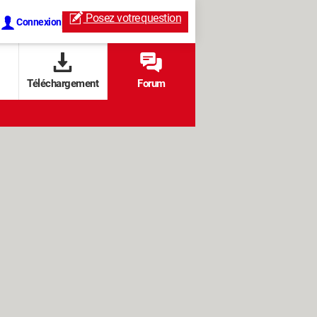
Posez votre
question
Connexion
Téléchargement
Forum