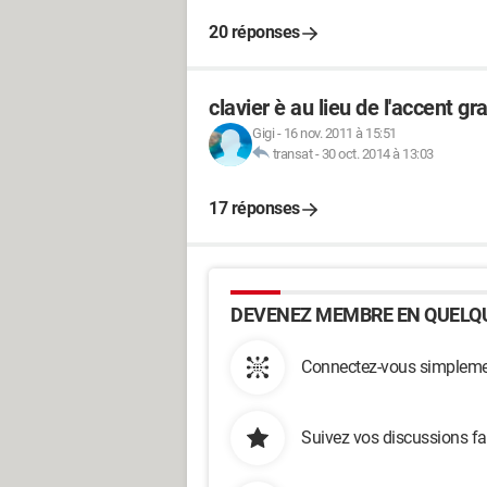
20 réponses
clavier è au lieu de l'accent gr
Gigi
-
16 nov. 2011 à 15:51
transat
-
30 oct. 2014 à 13:03
17 réponses
DEVENEZ MEMBRE EN QUELQU
Connectez-vous simplemen
Suivez vos discussions fa