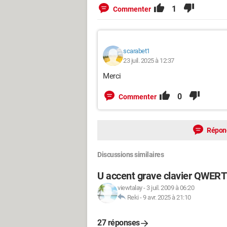
1
Commenter
scarabet1
23 juil. 2025 à 12:37
Merci
0
Commenter
Répon
Discussions similaires
U accent grave clavier QWERT
viewtalay
-
3 juil. 2009 à 06:20
Reki
-
9 avr. 2025 à 21:10
27 réponses