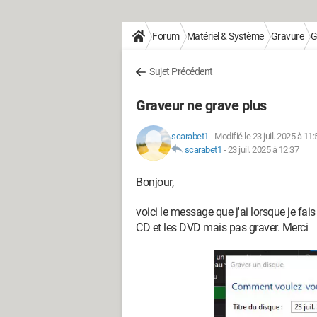
Forum
Matériel & Système
Gravure
G
Sujet Précédent
Graveur ne grave plus
scarabet1
-
Modifié le 23 juil. 2025 à 11:
scarabet1
-
23 juil. 2025 à 12:37
Bonjour,
voici le message que j'ai lorsque je fais
CD et les DVD mais pas graver. Merci