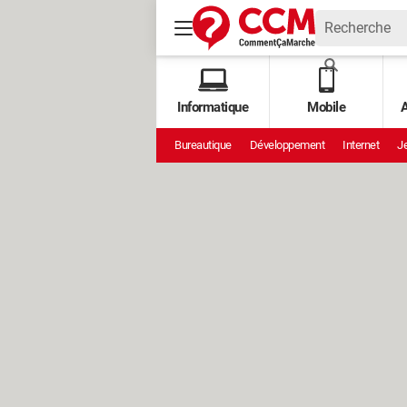
Informatique
Mobile
A
Bureautique
Développement
Internet
Je