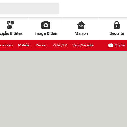
pplis & Sites
Image & Son
Maison
Securité
ux vidéo
Matériel
Réseau
Vidéo/TV
Virus/Sécurité
Emploi