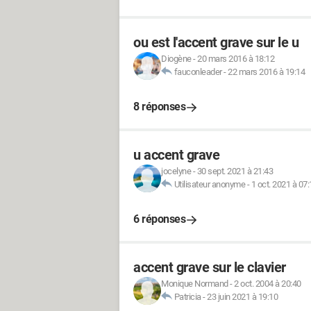
ou est l'accent grave sur le u
Diogène
-
20 mars 2016 à 18:12
fauconleader
-
22 mars 2016 à 19:14
8 réponses
u accent grave
jocelyne
-
30 sept. 2021 à 21:43
Utilisateur anonyme
-
1 oct. 2021 à 07:
6 réponses
accent grave sur le clavier
Monique Normand
-
2 oct. 2004 à 20:40
Patricia
-
23 juin 2021 à 19:10