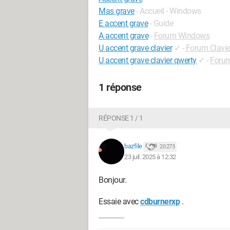
Mas grave
- Accueil - Windows
E accent grave
- Guide
A accent grave
-
Forum Windows
U accent grave clavier
✓
-
Forum Clavie
U accent grave clavier qwerty
✓
-
Foru
1 réponse
RÉPONSE 1 / 1
bazfile
20 273
23 juil. 2025 à 12:32
Bonjour.
Essaie avec
cdburnerxp
.