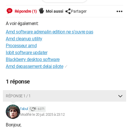
Cordialement à vous tous
Répondre (1)
Moi aussi
Partager
Windows / Edge 138.0.0.0
A voir également:
Amd software adrenalin edition ne s'ouvre pas
Amd cleanup utility
Processeur amd
Iobit software updater
Blackberry desktop software
Amd depassement delai pilote
✓
1 réponse
RÉPONSE 1 / 1
fabul
6 071
Modifié le 20 juil. 2025 à 23:12
Bonjour,