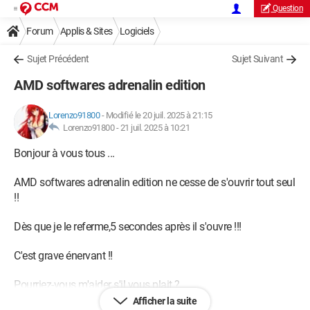
Question
Forum
Applis & Sites
Logiciels
Sujet Précédent
Sujet Suivant
AMD softwares adrenalin edition
Lorenzo91800
-
Modifié le 20 juil. 2025 à 21:15
Lorenzo91800 -
21 juil. 2025 à 10:21
Bonjour à vous tous ...
AMD softwares adrenalin edition ne cesse de s'ouvrir tout seul
!!
Dès que je le referme,5 secondes après il s'ouvre !!!
C'est grave énervant !!
Pourriez-vous m'aider s'il vous plait ?
Afficher la suite