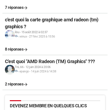
7 réponses
c'est quoi la carte graphique amd radeon (tm)
graphics ?
ilou
-
15 août 2022 à 02:37
winux
-
27 févr. 2025 à 15:56
8 réponses
C'est quoi "AMD Radeon (TM) Graphics" ???
TnL.66
-
12 juin 2024 à 20:06
epango
-
14 juin 2024 à 14:38
2 réponses
DEVENEZ MEMBRE EN QUELQUES CLICS