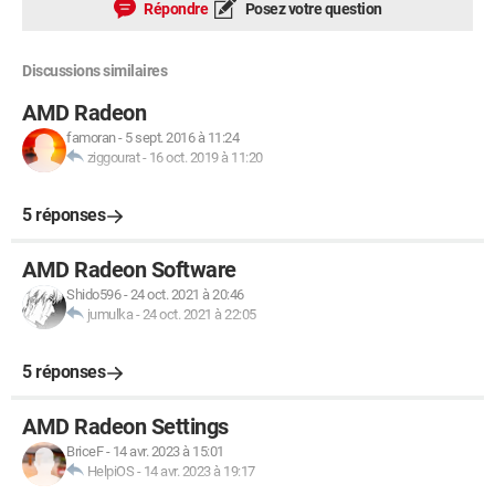
Répondre
Posez votre question
Discussions similaires
AMD Radeon
famoran
-
5 sept. 2016 à 11:24
ziggourat
-
16 oct. 2019 à 11:20
5 réponses
AMD Radeon Software
Shido596
-
24 oct. 2021 à 20:46
jumulka
-
24 oct. 2021 à 22:05
5 réponses
AMD Radeon Settings
BriceF
-
14 avr. 2023 à 15:01
HelpiOS
-
14 avr. 2023 à 19:17