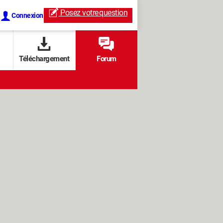
Posez votre
question
Connexion
Téléchargement
Forum