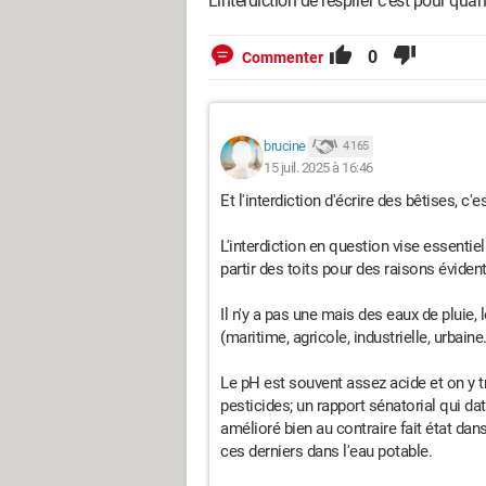
L'interdiction de respirer c'est pour qu
0
Commenter
brucine
4 165
15 juil. 2025 à 16:46
Et l'interdiction d'écrire des bêtises, c'
L'interdiction en question vise essenti
partir des toits pour des raisons éviden
Il n'y a pas une mais des eaux de pluie, 
(maritime, agricole, industrielle, urbaine..
Le pH est souvent assez acide et on y t
pesticides; un rapport sénatorial qui da
amélioré bien au contraire fait état dan
ces derniers dans l'eau potable.