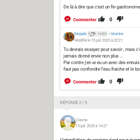
De là à dire que c'est un fin gastronome.
0
Commenter
brupala
>
brucine
14 455
Modifié le 15 juil. 2025 à 22:21
Tu devrais essayer pour savoir , mais c
jamais donné envie non plus ...
Par contre j'en ai eu un avec des ennuis
faut pas confondre l'eau fraiche et le bo
0
Commenter
RÉPONSE 2 / 5
Cosmo
15 juil. 2025 à 16:27