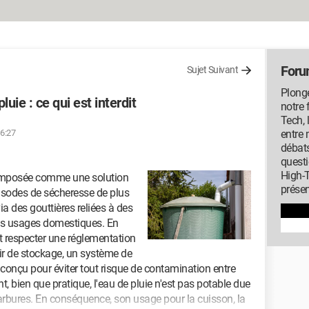
Foru
Sujet Suivant
Plonge
uie : ce qui est interdit
notre 
Tech, 
16:27
entre 
débats
questi
High-T
t imposée comme une solution
présen
isodes de sécheresse de plus
ia des gouttières reliées à des
ents usages domestiques. En
it respecter une réglementation
oir de stockage, un système de
on conçu pour éviter tout risque de contamination entre
nt, bien que pratique, l'eau de pluie n'est pas potable due
carbures. En conséquence, son usage pour la cuisson, la