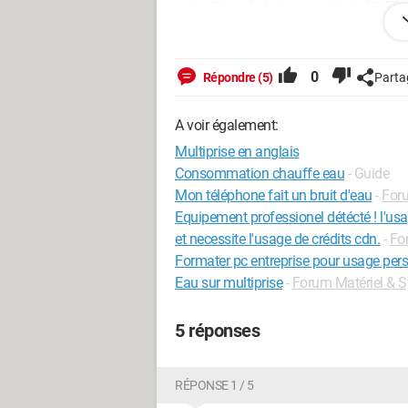
vaisselle, ou la boisson est interdit. Ell
ménage, le lavage du linge, ou encore p
ou le nettoyage d'une voiture. Malgré c
recourir à cette pratique grâce à des i
0
Répondre (5)
Parta
d'impôt transition énergétique ou d'éc
incitatrices sont suffisantes pour motive
A voir également:
Source
Multiprise en anglais
Consommation chauffe eau
- Guide
Mon téléphone fait un bruit d'eau
-
Foru
Equipement professionel détécté ! l'us
et necessite l'usage de crédits cdn.
-
Fo
Formater pc entreprise pour usage per
Eau sur multiprise
-
Forum Matériel & 
5 réponses
RÉPONSE 1 / 5