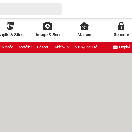
pplis & Sites
Image & Son
Maison
Securité
ux vidéo
Matériel
Réseau
Vidéo/TV
Virus/Sécurité
Emploi