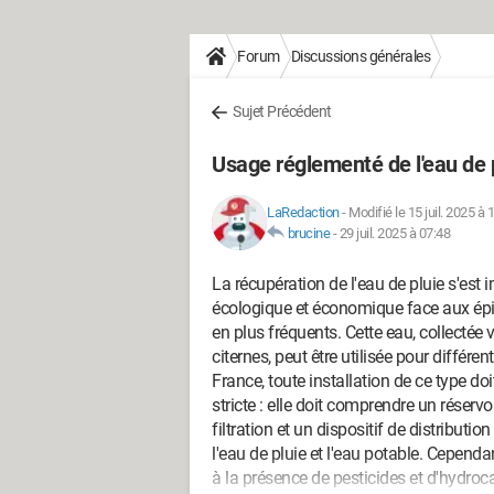
Forum
Discussions générales
Sujet Précédent
Usage réglementé de l'eau de pl
LaRedaction
-
Modifié le 15 juil. 2025 à 
brucine
-
29 juil. 2025 à 07:48
La récupération de l'eau de pluie s'es
écologique et économique face aux ép
en plus fréquents. Cette eau, collectée v
citernes, peut être utilisée pour différ
France, toute installation de ce type do
stricte : elle doit comprendre un réserv
filtration et un dispositif de distributi
l'eau de pluie et l'eau potable. Cependa
à la présence de pesticides et d'hydro