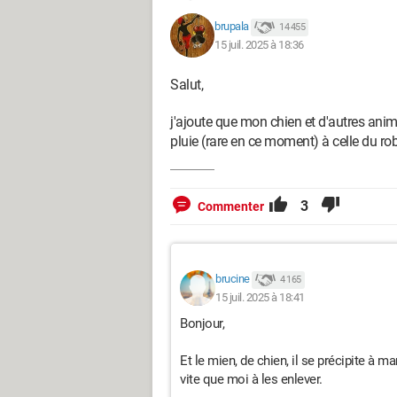
brupala
14 455
15 juil. 2025 à 18:36
Salut,
j'ajoute que mon chien et d'autres anim
pluie (rare en ce moment) à celle du rob
3
Commenter
brucine
4 165
15 juil. 2025 à 18:41
Bonjour,
Et le mien, de chien, il se précipite à m
vite que moi à les enlever.