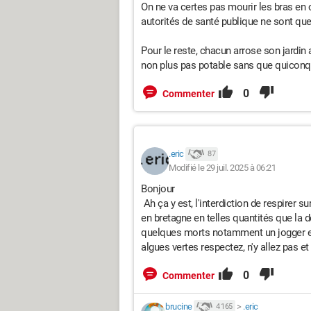
On ne va certes pas mourir les bras en
autorités de santé publique ne sont que
Pour le reste, chacun arrose son jardin a
non plus pas potable sans que quiconqu
0
Commenter
.eric
87
Modifié le 29 juil. 2025 à 06:21
Bonjour
Ah ça y est, l'interdiction de respirer s
en bretagne en telles quantités que la 
quelques morts notamment un jogger en 
algues vertes respectez, n'y allez pas et
0
Commenter
brucine
>
.eric
4 165