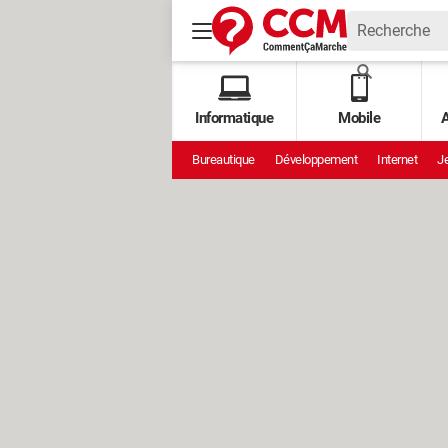
Informatique
Mobile
A
Bureautique
Développement
Internet
Je