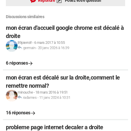
Répondre
Posez votre question
Discussions similaires
mon écran d'accueil google chrome est décalé à
droite
89pierrot!
-
6 mars 2017 à 10:55
germain
-
20 janv. 2026 à 16:39
6 réponses
mon écran est décalé sur la droite,comment le
remettre normal?
minouche
-
18 mars 2016 à 19:51
radames
-
11 janv. 2024 à 10:31
16 réponses
probleme page internet decaler a droite