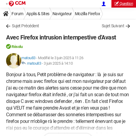
Question
Forum
Applis & Sites
Navigateur
Mozilla Firefox
Sujet Précédent
Sujet Suivant
Avec Firefox intrusion intempestive d'Avast
Résolu
matou83
-
Modifié le 3 juin 2025 à 11:26
matou83
-
3 juin 2025 à 14:10
Bonjour à tous, Petit problème de navigateur : là je suis sur
chrome mais avec firefox qui est mon navigateur par défaut
j'ai eu ce matin des alertes sans cesse pour me dire que mon
navigateur firefox était infecté , or j'ai fait un scan de tout mon
disque C avec windows defender , rien . En fait c'est Firefox
qui VEUT me faire prendre Avast et je n'en veux pas !
Comment se débarrasser des sonneries intempestives sur
firefox pour m'oblige rà le prendre : tellement énervant que je
n'ai pas eu le courage d'attendre et d'éliminer dans les
paramètres cet anti-virus dont je ne veux pas ? Il s'et mis à la