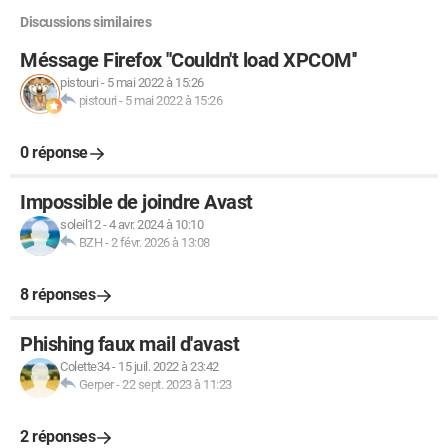
Discussions similaires
Méssage Firefox ''Couldn't load XPCOM''
pistouri
-
5 mai 2022 à 15:26
pistouri
-
5 mai 2022 à 15:26
0 réponse
Impossible de joindre Avast
soleil12
-
4 avr. 2024 à 10:10
BZH
-
2 févr. 2026 à 13:08
8 réponses
Phishing faux mail d'avast
Colette34
-
15 juil. 2022 à 23:42
Gerper
-
22 sept. 2023 à 11:23
2 réponses