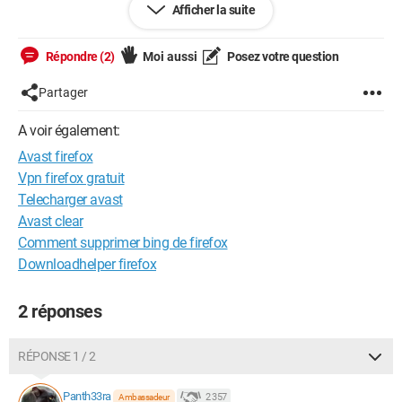
Afficher la suite
dernière mise à jour de Firefox ...
merci d'avance
Répondre (2)
Moi aussi
Posez votre question
matou83
Partager
A voir également:
Avast firefox
Vpn firefox gratuit
Telecharger avast
Avast clear
Comment supprimer bing de firefox
Downloadhelper firefox
2 réponses
RÉPONSE 1 / 2
Panth33ra
2 357
Ambassadeur