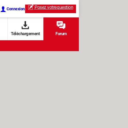
Posez votre
question
Connexion
Téléchargement
Forum