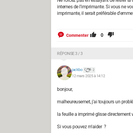
Ne forcez pas en essayant de retirer l
internes de l'imprimante. Si vous ne vo
imprimante, il serait préférable d'emm
0
Commenter
RÉPONSE 3 / 3
jackbo
2
12 mars 2025 à 14:12
bonjour,
malheureusemet, j'ai toujours un probl
la feuille a imprimé glisse directement 
Si vous pouvez m'aider ?