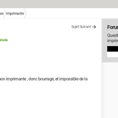
ues
Imprimante
Foru
Sujet Suivant
Questi
ésolu
impri
mon imprimante , donc bourrage, et impossible de la