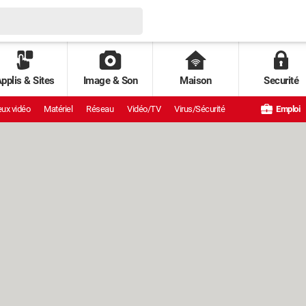
pplis & Sites
Image & Son
Maison
Securité
ux vidéo
Matériel
Réseau
Vidéo/TV
Virus/Sécurité
Emploi