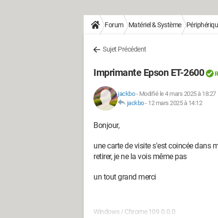
Forum
Matériel & Système
Périphériq
Sujet Précédent
Imprimante Epson ET-2600
R
jackbo
-
Modifié le 4 mars 2025 à 18:27
jackbo
-
12 mars 2025 à 14:12
Bonjour,
une carte de visite s'est coincée dans 
retirer, je ne la vois même pas
un tout grand merci
Windows / Chrome 109.0.0.0