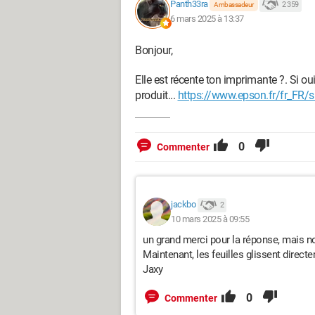
Panth33ra
2 359
Ambassadeur
6 mars 2025 à 13:37
Bonjour,
Elle est récente ton imprimante ?. Si oui
produit...
https://www.epson.fr/fr_FR/
0
Commenter
jackbo
2
10 mars 2025 à 09:55
un grand merci pour la réponse, mais no
Maintenant, les feuilles glissent direct
Jaxy
0
Commenter