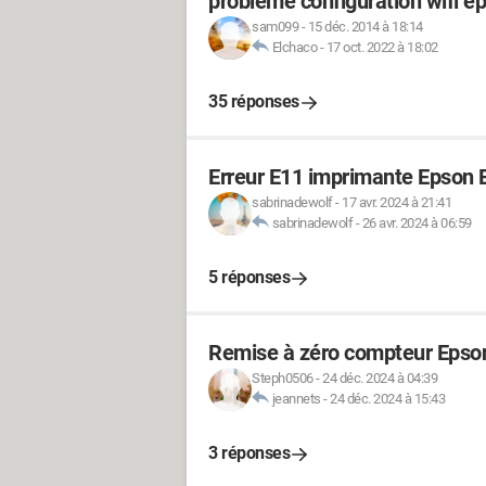
probleme configuration wifi e
sam099
-
15 déc. 2014 à 18:14
Elchaco
-
17 oct. 2022 à 18:02
35 réponses
Erreur E11 imprimante Epson 
sabrinadewolf
-
17 avr. 2024 à 21:41
sabrinadewolf
-
26 avr. 2024 à 06:59
5 réponses
Remise à zéro compteur Epso
Steph0506
-
24 déc. 2024 à 04:39
jeannets
-
24 déc. 2024 à 15:43
3 réponses