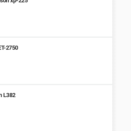
pson xp-225
ET-2750
n L382