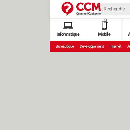
Informatique
Mobile
A
Bureautique
Développement
Internet
Je