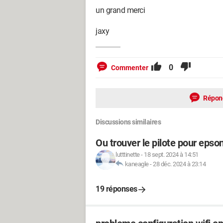
un grand merci
jaxy
0
Commenter
Répon
Discussions similaires
Ou trouver le pilote pour epso
lutttinette
-
18 sept. 2024 à 14:51
kaneagle
-
28 déc. 2024 à 23:14
19 réponses