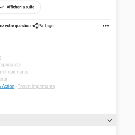
Afficher la suite
z votre question
Partager
e
mprimante
um Imprimante
nte
 Action
-
Forum Imprimante