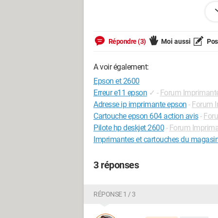
jaxy
Répondre (3)
Moi aussi
Pose
A voir également:
Epson et 2600
Erreur e11 epson
✓
-
Forum Imprimant
Adresse ip imprimante epson
-
Forum I
Cartouche epson 604 action avis
-
For
Pilote hp deskjet 2600
-
Forum Imprima
Imprimantes et cartouches du magasin
3 réponses
RÉPONSE 1 / 3