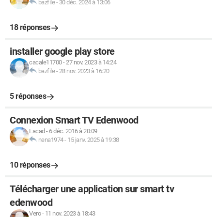
bazfile
-
30 déc. 2024 à 13:06
18 réponses
installer google play store
cacale11700
-
27 nov. 2023 à 14:24
bazfile
-
28 nov. 2023 à 16:20
5 réponses
Connexion Smart TV Edenwood
Lacad
-
6 déc. 2016 à 20:09
nena1974
-
15 janv. 2025 à 19:38
10 réponses
Télécharger une application sur smart tv
edenwood
Vero
-
11 nov. 2023 à 18:43