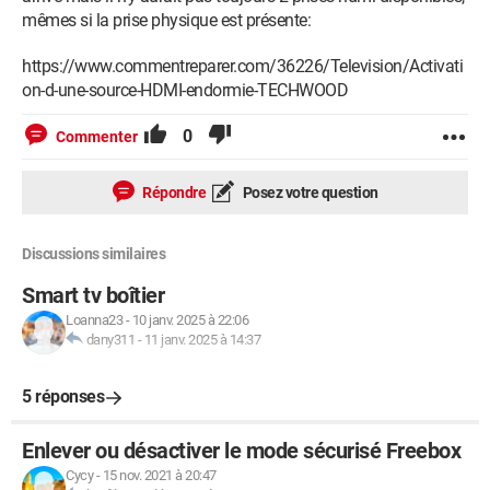
mêmes si la prise physique est présente:
https://www.commentreparer.com/36226/Television/Activati
on-d-une-source-HDMI-endormie-TECHWOOD
0
Commenter
Répondre
Posez votre question
Discussions similaires
Smart tv boîtier
Loanna23
-
10 janv. 2025 à 22:06
dany311
-
11 janv. 2025 à 14:37
5 réponses
Enlever ou désactiver le mode sécurisé Freebox
Cycy
-
15 nov. 2021 à 20:47