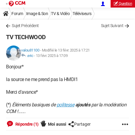
Question
Forum
Image & Son
TV & Vidéo
Téléviseurs
Sujet Précédent
Sujet Suivant
TV TECHWOOD
valou81100
-
Modifié le 13 févr. 2025 à 17:21
.eric
-
13 févr. 2025 à 17:09
Bonjour*
la source ne me prend pas la HMDI1
Merci d'avance*
(*)
Éléments basiques de
politesse
ajoutés
par la modération
CCM !.......
Répondre (1)
Moi aussi
Partager