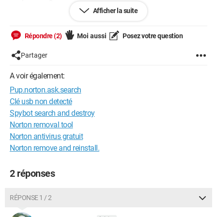
quelconque ?
Afficher la suite
Il a détecté PUP NORTON ASK SEARCH.
Est-ce un danger ? Que faut-il faire ?
Merci pour toute réponse !
Répondre (2)
Moi aussi
Posez votre question
Partager
Windows / Firefox 131.0
A voir également:
Pup.norton.ask.search
Clé usb non detecté
Spybot search and destroy
Norton removal tool
Norton antivirus gratuit
Norton remove and reinstall.
2 réponses
RÉPONSE 1 / 2