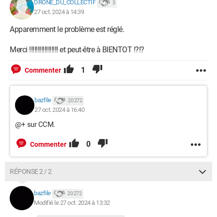
DRONE_DU_COLLECTIF
3
27 oct. 2024 à 14:39
Apparemment le problème est réglé.
Merci !!!!!!!!!!!!!!!!! et peut-être à BIENTOT !?!?
1
Commenter
bazfile
20 272
27 oct. 2024 à 16:40
@+ sur CCM.
0
Commenter
RÉPONSE 2 / 2
bazfile
20 272
Modifié le 27 oct. 2024 à 13:32