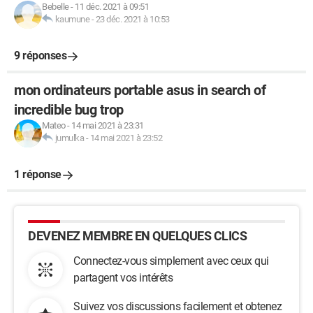
Bebelle
-
11 déc. 2021 à 09:51
kaumune
-
23 déc. 2021 à 10:53
9 réponses
mon ordinateurs portable asus in search of
incredible bug trop
Mateo
-
14 mai 2021 à 23:31
jumulka
-
14 mai 2021 à 23:52
1 réponse
DEVENEZ MEMBRE EN QUELQUES CLICS
Connectez-vous simplement avec ceux qui
partagent vos intérêts
Suivez vos discussions facilement et obtenez