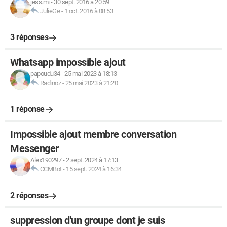
jess.mi
-
30 sept. 2016 à 20:59
JulieGe
-
1 oct. 2016 à 08:53
3 réponses
Whatsapp impossible ajout
papoudu34
-
25 mai 2023 à 18:13
Radinoz
-
25 mai 2023 à 21:20
1 réponse
Impossible ajout membre conversation
Messenger
Alex190297
-
2 sept. 2024 à 17:13
CCMBot
-
15 sept. 2024 à 16:34
2 réponses
suppression d'un groupe dont je suis