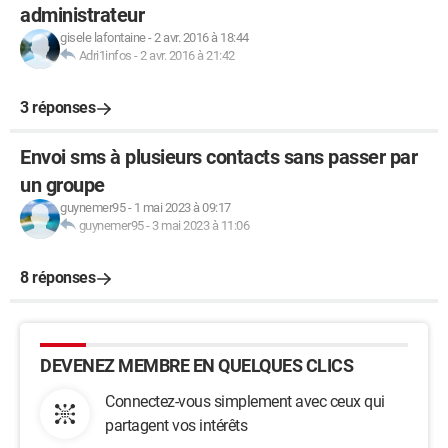
administrateur
gisele lafontaine
-
2 avr. 2016 à 18:44
Adri1infos
-
2 avr. 2016 à 21:42
3 réponses
Envoi sms à plusieurs contacts sans passer par
un groupe
guynemer95
-
1 mai 2023 à 09:17
guynemer95
-
3 mai 2023 à 11:06
8 réponses
DEVENEZ MEMBRE EN QUELQUES CLICS
Connectez-vous simplement avec ceux qui
partagent vos intérêts