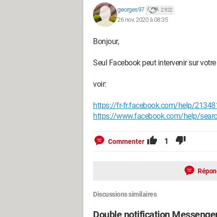
georges97
2 922
26 nov. 2020 à 08:35
Bonjour,
Seul Facebook peut intervenir sur votr
voir:
https://fr-fr.facebook.com/help/213
https://www.facebook.com/help/sear
1
Commenter
Répon
Discussions similaires
Double notification Messenge