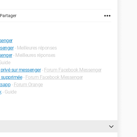
Partager
senger
ssenger
- Meilleures réponses
senger
- Meilleures réponses
 Guide
 privé sur messenger
-
Forum Facebook Messenger
r supprimée
-
Forum Facebook Messenger
tsapp
-
Forum Orange
k
- Guide