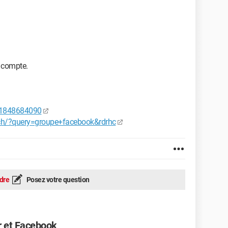
e compte.
481848684090
ch/?query=groupe+facebook&rdrhc
dre
Posez votre question
r et Facebook