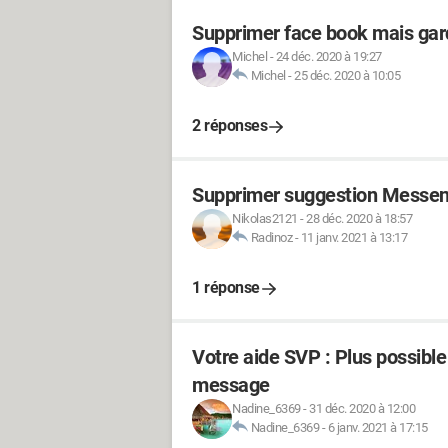
Supprimer face book mais ga
Michel
-
24 déc. 2020 à 19:27
Michel
-
25 déc. 2020 à 10:05
2 réponses
Supprimer suggestion Messe
Nikolas2121
-
28 déc. 2020 à 18:57
Radinoz
-
11 janv. 2021 à 13:17
1 réponse
Votre aide SVP : Plus possibl
message
Nadine_6369
-
31 déc. 2020 à 12:00
Nadine_6369
-
6 janv. 2021 à 17:15