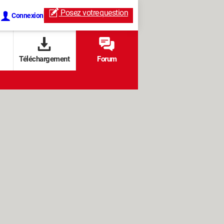
Posez votre
question
Connexion
Téléchargement
Forum