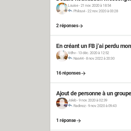
Louise
-
21 nov. 2020 à 18:54
Philouvi
-
22 nov. 2020 à 03:28
2 réponses
En créant un FB j’ai perdu mo
Vdhv
-
13 déc. 2020 à 12:52
Nas44
-
8 nov. 2022 à 20:30
16 réponses
Ajout de personne à un group
Joleb
-
9 nov. 2020 à 02:39
Radinoz
-
9 nov. 2020 à 09:43
1 réponse