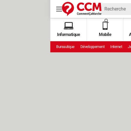
Informatique
Mobile
A
Bureautique
Développement
Internet
Je