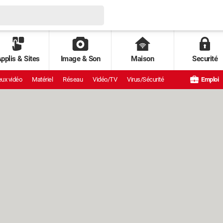
pplis & Sites
Image & Son
Maison
Securité
ux vidéo
Matériel
Réseau
Vidéo/TV
Virus/Sécurité
Emploi