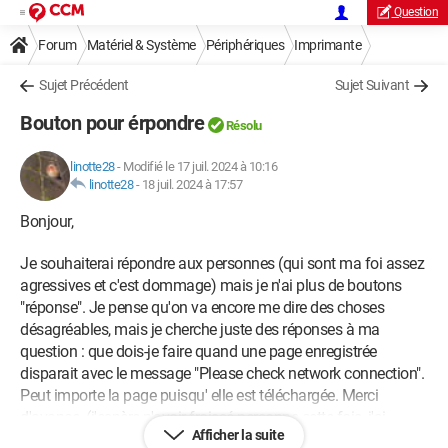
Question
Forum
Matériel & Système
Périphériques
Imprimante
Sujet Précédent
Sujet Suivant
Bouton pour érpondre
Résolu
linotte28
-
Modifié le 17 juil. 2024 à 10:16
linotte28
-
18 juil. 2024 à 17:57
Bonjour,
Je souhaiterai répondre aux personnes (qui sont ma foi assez
agressives et c'est dommage) mais je n'ai plus de boutons
"réponse". Je pense qu'on va encore me dire des choses
désagréables, mais je cherche juste des réponses à ma
question : que dois-je faire quand une page enregistrée
disparait avec le message "Please check network connection".
Peut importe la page puisqu' elle est téléchargée. Merci
d'avance. (j'espère n'avoir froissé personne cette fois, j'ai
Afficher la suite
connu un temps ou on me répondait gentiment, en essayant