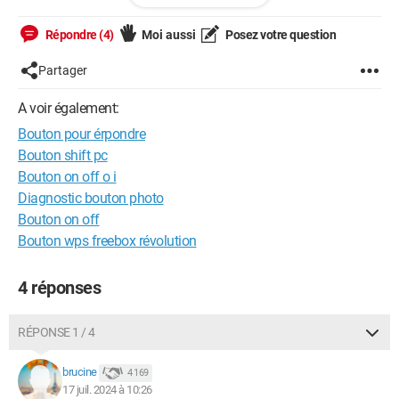
de m'aider.)
Répondre (4)
Moi aussi
Posez votre question
linotte28
Partager
A voir également:
Windows / Chrome 126.0.0.0
Bouton pour érpondre
Bouton shift pc
Bouton on off o i
Diagnostic bouton photo
Bouton on off
Bouton wps freebox révolution
4 réponses
RÉPONSE 1 / 4
brucine
4 169
17 juil. 2024 à 10:26