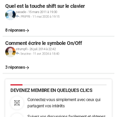
Quel est la touche shift sur le clavier
paoade
-
15 mars 2011 à 19:30
PRIPRI
-
11 mai 2020 à 19:15
8 réponses
Comment écrire le symbole On/Off
strumpfi
-
26 juil. 2014 à 22:42
brucine
-
11 avr. 2024 à 18:40
3 réponses
DEVENEZ MEMBRE EN QUELQUES CLICS
Connectez-vous simplement avec ceux qui
partagent vos intérêts
Suivez vos discussions facilement et obtenez