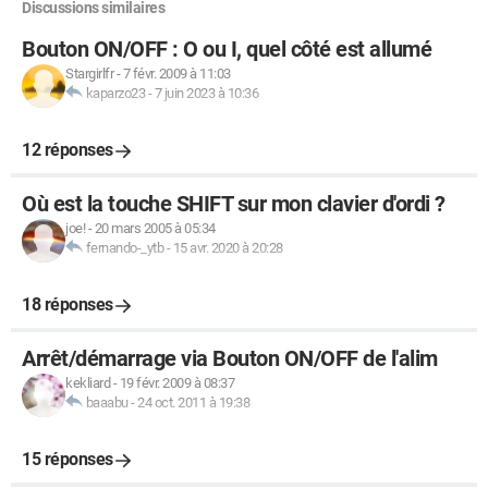
Discussions similaires
Bouton ON/OFF : O ou I, quel côté est allumé
Stargirlfr
-
7 févr. 2009 à 11:03
kaparzo23
-
7 juin 2023 à 10:36
12 réponses
Où est la touche SHIFT sur mon clavier d'ordi ?
joe!
-
20 mars 2005 à 05:34
fernando-_ytb
-
15 avr. 2020 à 20:28
18 réponses
Arrêt/démarrage via Bouton ON/OFF de l'alim
kekliard
-
19 févr. 2009 à 08:37
baaabu
-
24 oct. 2011 à 19:38
15 réponses