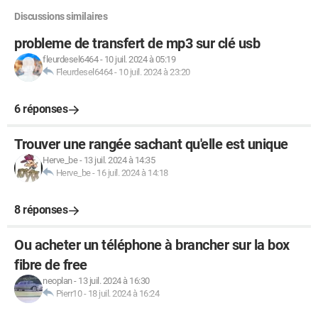
Discussions similaires
probleme de transfert de mp3 sur clé usb
fleurdesel6464
-
10 juil. 2024 à 05:19
Fleurdesel6464
-
10 juil. 2024 à 23:20
6 réponses
Trouver une rangée sachant qu'elle est unique
Herve_be
-
13 juil. 2024 à 14:35
Herve_be
-
16 juil. 2024 à 14:18
8 réponses
Ou acheter un téléphone à brancher sur la box
fibre de free
neoplan
-
13 juil. 2024 à 16:30
Pierr10
-
18 juil. 2024 à 16:24