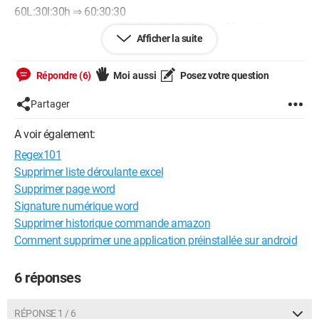
60L:30l:30h ⇒ 60:30:30
Au besoin je pourrais remplacer le séparateur ":" que j'ai choisi
Afficher la suite
par tout autre caractère.
Merci d'avance pour votre aide.
Répondre (6)
Moi aussi
Posez votre question
Partager
A voir également:
Regex101
Supprimer liste déroulante excel
Supprimer page word
Signature numérique word
Supprimer historique commande amazon
Comment supprimer une application préinstallée sur android
6 réponses
RÉPONSE 1 / 6