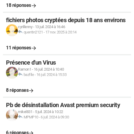
18 réponses
fichiers photos cryptées depuis 18 ans environs
cyrillenny
-
13 juil. 2024 à 16:46
quentin2121
-
17 nov. 2025 à 20:14
11 réponses
Présence d'un Virus
Ramon1
-
16 juil. 2024 à 10:40
bazfile
-
16 juil. 2024 à 15:33
8 réponses
Pb de désinstallation Avast premium security
mikel831
-
5 juil. 2024 à 10:22
MPMP10
-
6 juil. 2024 à 09:30
6 réponses