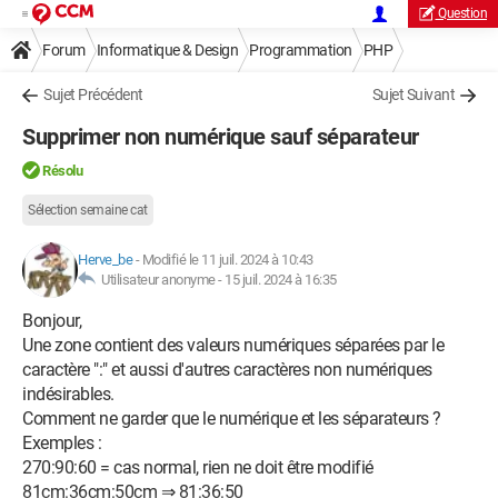
Question
Forum
Informatique & Design
Programmation
PHP
Sujet Précédent
Sujet Suivant
Supprimer non numérique sauf séparateur
Résolu
Sélection semaine cat
Herve_be
-
Modifié le 11 juil. 2024 à 10:43
Utilisateur anonyme -
15 juil. 2024 à 16:35
Bonjour,
Une zone contient des valeurs numériques séparées par le
caractère ":" et aussi d'autres caractères non numériques
indésirables.
Comment ne garder que le numérique et les séparateurs ?
Exemples :
270:90:60 = cas normal, rien ne doit être modifié
81cm:36cm:50cm ⇒ 81:36:50