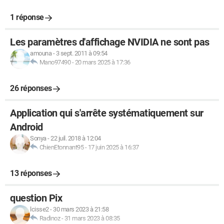
1 réponse
Les paramètres d'affichage NVIDIA ne sont pas
amouna
-
3 sept. 2011 à 09:54
Mano97490
-
20 mars 2025 à 17:36
26 réponses
Application qui s'arrête systématiquement sur
Android
Sonya
-
22 juil. 2018 à 12:04
ChienEtonnant95
-
17 juin 2025 à 16:37
13 réponses
question Pix
lcisse2
-
30 mars 2023 à 21:58
Radinoz
-
31 mars 2023 à 08:35