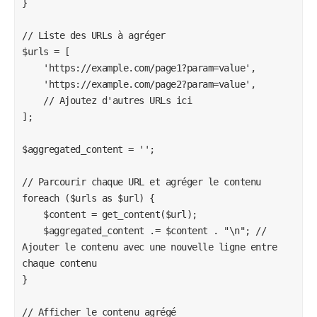
}

// Liste des URLs à agréger

$urls = [

    'https://example.com/page1?param=value',

    'https://example.com/page2?param=value',

    // Ajoutez d'autres URLs ici

];

$aggregated_content = '';

// Parcourir chaque URL et agréger le contenu

foreach ($urls as $url) {

    $content = get_content($url);

    $aggregated_content .= $content . "\n"; // 
Ajouter le contenu avec une nouvelle ligne entre 
chaque contenu

}

// Afficher le contenu agrégé
