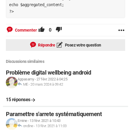
echo $aggregated_content;

?>
0
Commenter
Répondre
Posez votre question
Discussions similaires
Problème digital wellbeing android
Appasamy
-
27 févr. 2022 à 04:25
ME
-
20 mars 2024 à 09:42
15 réponses
Paramettre s'arrete systématiquement
Emine
-
13 févr. 2021 à 10:43
ondine
-
13 févr. 2021 à 11:03