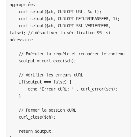
appropriées

    curl_setopt($ch, CURLOPT_URL, $url);

    curl_setopt($ch, CURLOPT_RETURNTRANSFER, 1);

    curl_setopt($ch, CURLOPT_SSL_VERIFYPEER, 
false); // désactiver la vérification SSL si 
nécessaire

    // Exécuter la requête et récupérer le contenu

    $output = curl_exec($ch);

    // Vérifier les erreurs cURL

    if($output === false) {

        echo 'Erreur cURL: ' . curl_error($ch);

    }

    // Fermer la session cURL

    curl_close($ch);

    return $output;
