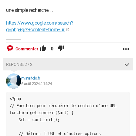
une simple recherche....
https://www.google.com/search?
q=php+get+content+from+url
0
Commenter
RÉPONSE 2 / 2
misterlolo.fr
6 août 2024 à 14:24
<?php

// Fonction pour récupérer le contenu d'une URL

function get_content($url) {

    $ch = curl_init();

    // Définir l'URL et d'autres options 