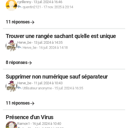
cyrillenny
-
13 juil. 2024 à 16:46
quentin2121
-
17 nov. 2025 à 20:14
11 réponses
Trouver une rangée sachant qu'elle est unique
Herve_be
-
13 juil. 2024 à 14:35
Herve_be
-
16 juil. 2024 à 14:18
8 réponses
Supprimer non numérique sauf séparateur
Herve_be
-
11 juil. 2024 à 10:43
Utilisateur anonyme
-
15 juil. 2024 à 16:35
11 réponses
Présence d'un Virus
Ramon1
-
16 juil. 2024 à 10:40