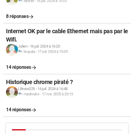
bazfile
-
16 juil. 2024 à 15:33
8 réponses
Internet OK par le cable Ethernet mais pas par le
Wifi.
Julien
-
16 juil. 2024 à 16:20
brupala
-
17 juil. 2024 à 15:05
14 réponses
Historique chrome piraté ?
Lilirose229
-
16 juil. 2024 à 16:48
madmyke
-
17 nov. 2025 à 20:13
14 réponses