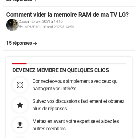
Comment vider la memoire RAM de ma TV LG?
Ozoori
-
27 avr. 2021 à 14:10
MPMP10
-
18 mai 2025 à 14:56
15 réponses
DEVENEZ MEMBRE EN QUELQUES CLICS
Connectez-vous simplement avec ceux qui
partagent vos intérêts
Suivez vos discussions facilement et obtenez
plus de réponses
Mettez en avant votre expertise et aidez les
autres membres