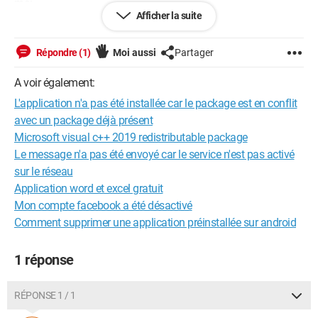
maj ..
Afficher la suite
Si quelqu'un peux m'aider ?
Répondre (1)
Moi aussi
Partager
Merci.
A voir également:
Windows / Chrome 123.0.0.0
L'application n'a pas été installée car le package est en conflit
avec un package déjà présent
Microsoft visual c++ 2019 redistributable package
Le message n'a pas été envoyé car le service n'est pas activé
sur le réseau
Application word et excel gratuit
Mon compte facebook a été désactivé
Comment supprimer une application préinstallée sur android
1 réponse
RÉPONSE 1 / 1