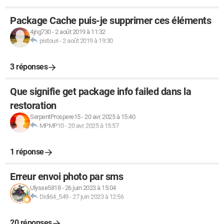
Package Cache puis-je supprimer ces éléments
4jng730
-
2 août 2019 à 11:32
pistouri
-
2 août 2019 à 19:30
3 réponses
Que signifie get package info failed dans la
restoration
SerpentProspere15
-
20 avr. 2025 à 15:40
MPMP10
-
20 avr. 2025 à 15:57
1 réponse
Erreur envoi photo par sms
Ulysse5818
-
26 juin 2023 à 15:04
Didi64_549
-
27 juin 2023 à 12:56
20 réponses