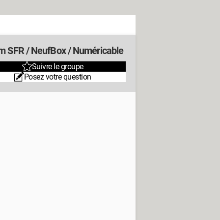
m SFR / NeufBox / Numéricable
Suivre le groupe
Posez votre question