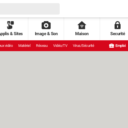
pplis & Sites
Image & Son
Maison
Securité
ux vidéo
Matériel
Réseau
Vidéo/TV
Virus/Sécurité
Emploi