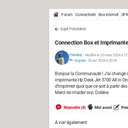
Forum
Connectivité
Box Internet
SFR
Sujet Précédent
Connection Box et Imprimant
PRANNE
-
Modifié le 20 mars 2024 à 12
brupala
-
20 avr. 2024 à 20:29
Bonjour la Communauté ! J’ai changé d
imprimante Hp Desk Jet 3700 All in On
d’imprimer quoi que ce soit à partir des
Merci de m’aider svp. Dolène
Répondre (8)
Moi aussi
Pose
A voir également: