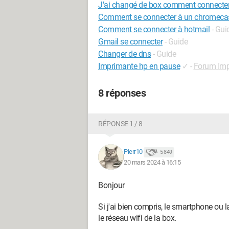
J'ai changé de box comment connecte
Comment se connecter à un chromeca
Comment se connecter à hotmail
- Gui
Gmail se connecter
- Guide
Changer de dns
- Guide
Imprimante hp en pause
✓
-
Forum Imp
8 réponses
RÉPONSE 1 / 8
Pierr10
5 849
20 mars 2024 à 16:15
Bonjour
Si j'ai bien compris, le smartphone ou 
le réseau wifi de la box.