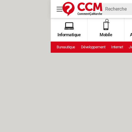
Informatique
Mobile
A
Bureautique
Développement
Internet
Je