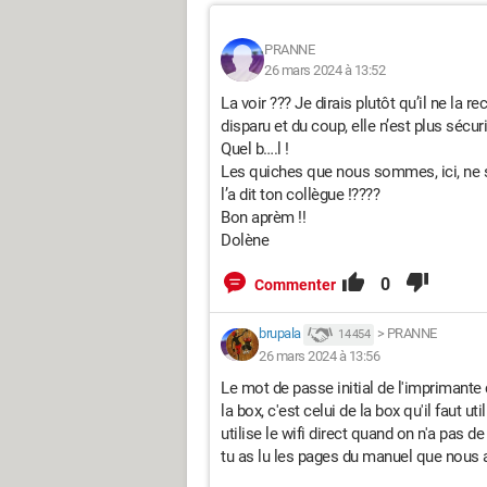
PRANNE
26 mars 2024 à 13:52
La voir ??? Je dirais plutôt qu’il ne la 
disparu et du coup, elle n’est plus sécur
Quel b….l !
Les quiches que nous sommes, ici, ne 
l’a dit ton collègue !????
Bon aprèm !!
Dolène
0
Commenter
brupala
>
PRANNE
14 454
26 mars 2024 à 13:56
Le mot de passe initial de l'imprimante 
la box, c'est celui de la box qu'il faut uti
utilise le wifi direct quand on n'a pas d
tu as lu les pages du manuel que nous 