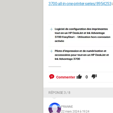
3700-all-in-one-printer-series/8954253
0
Commenter
RÉPONSE 3 / 8
PRANNE
22 mars 2024 à 19:24