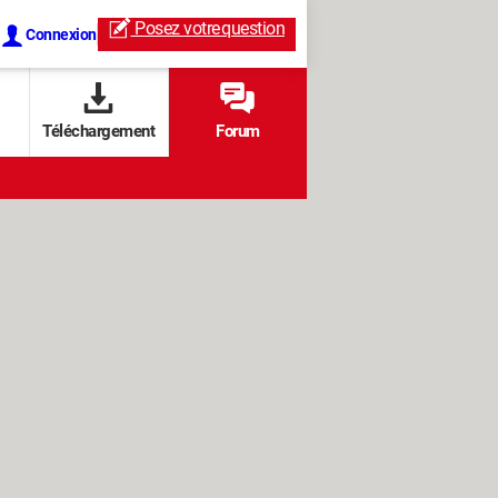
Posez votre
question
Connexion
Téléchargement
Forum