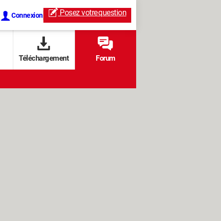
Posez votre
question
Connexion
Téléchargement
Forum