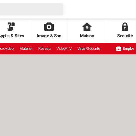
pplis & Sites
Image & Son
Maison
Securité
ux vidéo
Matériel
Réseau
Vidéo/TV
Virus/Sécurité
Emploi