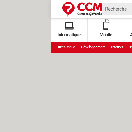
Informatique
Mobile
A
Bureautique
Développement
Internet
Je