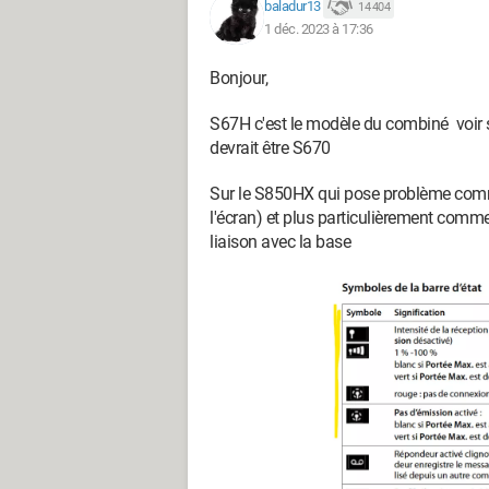
baladur13
14 404
1 déc. 2023 à 17:36
Bonjour,
S67H c'est le modèle du combiné voir so
devrait être S670
Sur le S850HX qui pose problème commen
l'écran) et plus particulièrement commen
liaison avec la base