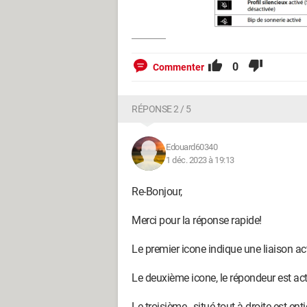
0
Commenter
RÉPONSE 2 / 5
Edouard60340
1 déc. 2023 à 19:13
Re-Bonjour,
Merci pour la réponse rapide!
Le premier icone indique une liaison a
Le deuxième icone, le répondeur est activ
Le troisième , situé tout à droite est en