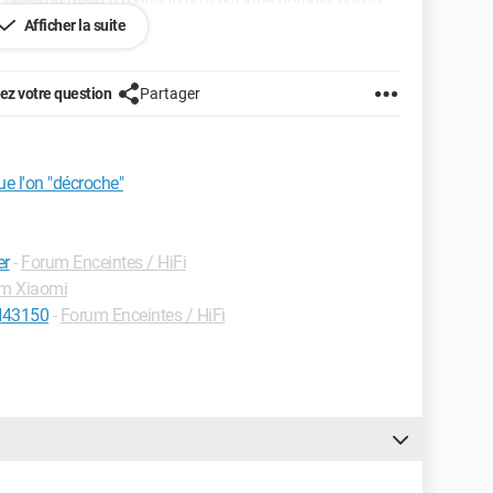
n utilise la base, il mention qu'il est indisponible, que la
Afficher la suite
cumentation d'origine, sans succès!
z votre question
Partager
.
onctionner?
ue l'on "décroche"
er
-
Forum Enceintes / HiFi
m Xiaomi
AN43150
-
Forum Enceintes / HiFi