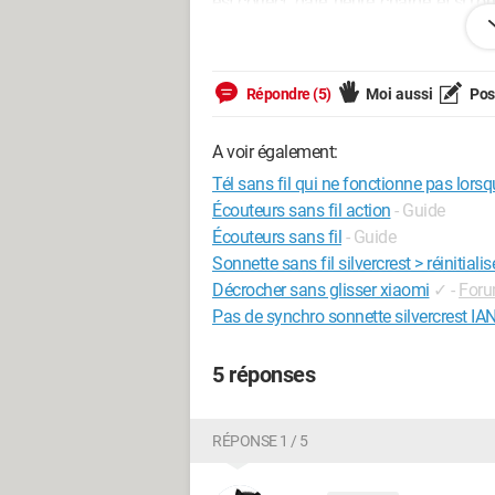
est correct: date, heure, charge, et si l'o
ligne est occupée.
J'ai suivi toutes les consigne de la do
Répondre (5)
Moi aussi
Pose
Ce genre de panne n'est pas répertoriée
A voir également:
Avez vous une astuce pour le refaire f
Tél sans fil qui ne fonctionne pas lorsq
Écouteurs sans fil action
- Guide
Dans l'attente de vos suggestions...
Écouteurs sans fil
- Guide
Par avance, un grand MERCI!
Sonnette sans fil silvercrest > réinitialis
Décrocher sans glisser xiaomi
✓
-
Foru
Pas de synchro sonnette silvercrest I
5 réponses
RÉPONSE 1 / 5