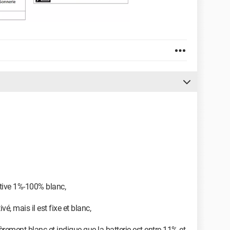
ctive 1%-100% blanc,
é, mais il est fixe et blanc,
tièrement blanc et indique que la batterie est entre 11% et