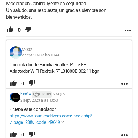
Moderador/Contribuyente en seguridad.
Un saludo, una respuesta, un gracias siempre son
bienvenidos.
0
MQ02
2 sept. 2023 a las 10:44
Controlador de Familia Realtek PCLe FE
Adaptador WIFI Realtek RTL8188CE 802.11 bgn
0
bazfile
>
MQ02
20 283
2 sept. 2023 a las 10:50
Prueba este controlador
https://www.touslesdrivers.com/index.php?
v_page=23&v_code=49649
0