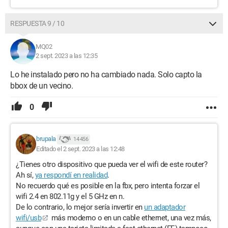
RESPUESTA 9 / 10
MQ02
2 sept. 2023 a las 12:35
Lo he instalado pero no ha cambiado nada. Solo capto la
bbox de un vecino.
0
brupala
14 456
Editado el 2 sept. 2023 a las 12:48
¿Tienes otro dispositivo que pueda ver el wifi de este router?
Ah sí,
ya respondí en realidad
.
No recuerdo qué es posible en la fbx, pero intenta forzar el
wifi 2.4 en 802.11g y el 5 GHz en n.
De lo contrario, lo mejor sería invertir en
un adaptador
wifi/usb
más moderno o en un cable ethernet, una vez más,