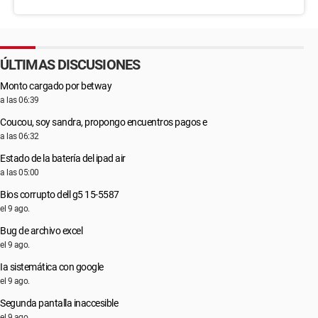
ÚLTIMAS DISCUSIONES
Monto cargado por betway
a las 06:39
Coucou, soy sandra, propongo encuentros pagos e
a las 06:32
Estado de la batería del ipad air
a las 05:00
Bios corrupto dell g5 15-5587
el 9 ago.
Bug de archivo excel
el 9 ago.
Ia sistemática con google
el 9 ago.
Segunda pantalla inaccesible
el 9 ago.