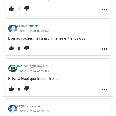
1
MQ02
>
brupala
1 sept. 2023 a las 21:50
Buenas noches, hay una chimenea entre los dos.
0
Kori-Kori
>
MQ02
424
1 sept. 2023 a las 22:08
El Papá Noel que hace el troll...
0
MQ02
>
Kori-Kori
1 sept. 2023 a las 22:16