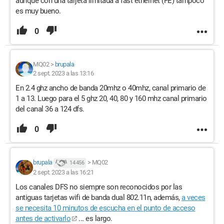
aunque con una tarjeta limitada a fast ethernet (FE) tampoco
es muy bueno.
0
MQ02
>
brupala
2 sept. 2023 a las 13:16
En 2.4 ghz ancho de banda 20mhz o 40mhz, canal primario de
1 a 13. Luego para el 5 ghz 20, 40, 80 y 160 mhz canal primario
del canal 36 a 124 dfs.
0
brupala
>
MQ02
14 456
2 sept. 2023 a las 16:21
Los canales DFS no siempre son reconocidos por las
antiguas tarjetas wifi de banda dual 802.11n, además,
a veces
se necesita 10 minutos de escucha en el punto de acceso
antes de activarlo
... es largo.