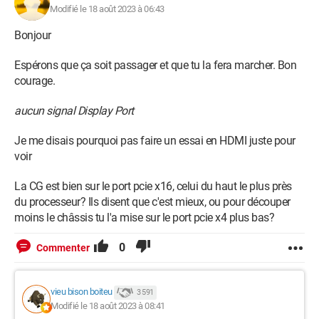
casier à disque dur, et que je fabrique un support en bois pour
Modifié le 18 août 2023 à 06:43
supporter le poids de la carte), je ne suis pas certain que tous
ces efforts ne servent à rien.
Bonjour
Espérons que ça soit passager et que tu la fera marcher. Bon
Je suis allé à partir de la puce graphique du CPU Intel dans
courage.
Settings, Mainboard du BIOS pour changer les PCI en mode
Gen3
aucun signal Display Port
J'ai remis ma vieille GTX 780 et elle fonctionne très bien.
Je me disais pourquoi pas faire un essai en HDMI juste pour
voir
La RTX 3080 TI n'affichait rien ni en PCI Gen 4 ni en Gen 3
La CG est bien sur le port pcie x16, celui du haut le plus près
Autre détail, la carte mère n'indique pas de problème par ses
du processeur? Ils disent que c'est mieux, ou pour découper
LEDs, elles sont toutes éteintes.
moins le châssis tu l'a mise sur le port pcie x4 plus bas?
La 3080 TI est encore sous garantie (3 ans) j'ai la facture
0
Commenter
numérique PDF qui date de 2 ans, mais je me pose trop de
questions depuis aujourd'hui.
vieu bison boiteu
3 591
Tout devrait fonctionner il me semble mais...
Modifié le 18 août 2023 à 08:41