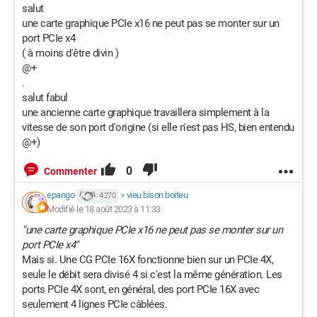
salut
Si vous avez des idées, merci de m'éclairer si vous pouvez.
une carte graphique PCIe x16 ne peut pas se monter sur un
port PCIe x4
Merci d'avance.
( à moins d'être divin )
@+
.
salut fabul
une ancienne carte graphique travaillera simplement à la
vitesse de son port d'origine (si elle n'est pas HS, bien entendu
@+)
0
Commenter
epango
>
vieu bison boiteu
4 270
Modifié le 18 août 2023 à 11:33
"une carte graphique PCIe x16 ne peut pas se monter sur un
port PCIe x4"
Mais si. Une CG PCIe 16X fonctionne bien sur un PCIe 4X,
seule le débit sera divisé 4 si c'est la même génération. Les
ports PCIe 4X sont, en général, des port PCIe 16X avec
seulement 4 lignes PCIe câblées.