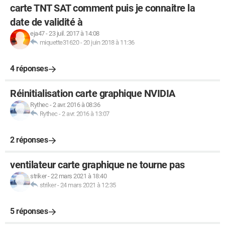
carte TNT SAT comment puis je connaitre la
date de validité à
eja47
-
23 juil. 2017 à 14:08
miquette31620
-
20 juin 2018 à 11:36
4 réponses
Réinitialisation carte graphique NVIDIA
Rythec
-
2 avr. 2016 à 08:36
Rythec
-
2 avr. 2016 à 13:07
2 réponses
ventilateur carte graphique ne tourne pas
striker
-
22 mars 2021 à 18:40
striker
-
24 mars 2021 à 12:35
5 réponses