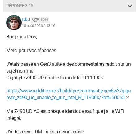
RÉPONSE 3 / 5
fabul
6 066
18 août 2023 à 13:16
Bonjour à tous,
Merci pour vos réponses.
J'étais passé en Gen3 suite à des commentaires reddit sur un
sujet nommé:
Gigabyte Z490 UD unable to run Intel I9 11900k
https://www.reddit.com/r/buildapc/comments/qce6w3/giga
byte_z490_ud_unable_to_run_intel_i9_11900k/?rdt=50055
Ma Z490 UD AC est presque identique sauf que j'ai le WiFi
intégré.
J'ai testé en HDMI aussi, même chose.