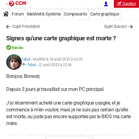
Question
Forum
Matériel & Système
Composants
Carte graphique
Sujet Précédent
Sujet Suivant
Signes qu'une carte graphique est morte ?
Résolu
fabul
-
Modifié le 18 août 2023 à 02:25
fabul
-
22 août 2023 à 22:56
Bonjour, Bonsoir,
Depuis 3 jours je travaillait sur mon PC principal.
J'ai récemment acheté une carte graphique usagée, et je
commence à m'en vouloir, mais je ne suis pas certain qu'elle
est morte, ou juste pas encore supportée par le BIOS ma carte
mère.
C'est une ASUS ROG Strix GeForce RTX 3080 Ti OC Edition 12