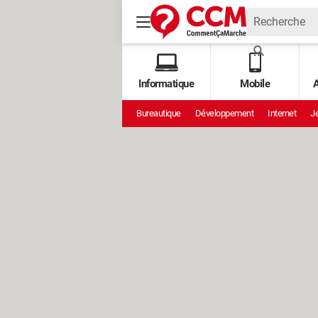
Informatique
Mobile
A
Bureautique
Développement
Internet
Je