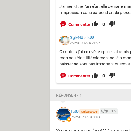
J'ai rien dit je l'ai refait elle démarre m
l'impression donc ça viendrait du proce
0
Commenter
Gigix448
>
flo88
25 mai 2023 à 21:37
Okk alors j'ai enlevé le cpu je l'ai remis
mon cou était littéralement collé a mon 
baisser ne sont pas important et remis l
0
Commenter
RÉPONSE 4 / 4
flo88
5 177
Ambassadeur
26 mai 2023 à 00:06
Si des pins du cpu (un AMD sans doute) 