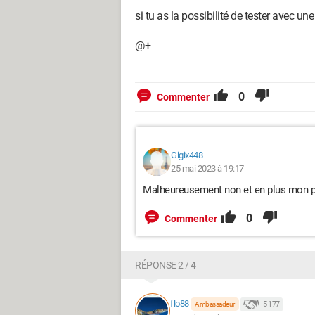
si tu as la possibilité de tester avec une
@+
0
Commenter
Gigix448
25 mai 2023 à 19:17
Malheureusement non et en plus mon pc 
0
Commenter
RÉPONSE 2 / 4
flo88
5 177
Ambassadeur