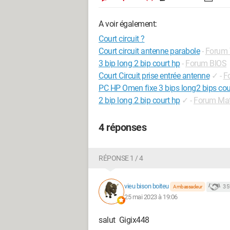
A voir également:
Court circuit ?
Court circuit antenne parabole
-
Forum T
3 bip long 2 bip court hp
-
Forum BIOS
Court Circuit prise entrée antenne
✓
-
Fo
PC HP Omen fixe 3 bips long2 bips cour
2 bip long 2 bip court hp
✓
-
Forum Mat
4 réponses
RÉPONSE 1 / 4
vieu bison boiteu
3 
Ambassadeur
25 mai 2023 à 19:06
salut Gigix448