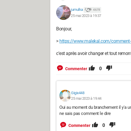
jumulka
4 619
25 mai 2023 à 19:37
Bonjour,
>
https://www.malekal.com/comment-te
c'est après avoir changer et tout remont
0
Commenter
Gigix448
25 mai 2023 à 19:44
Oui au moment du branchement il y'a une 
ne sais pas comment le dire
0
Commenter