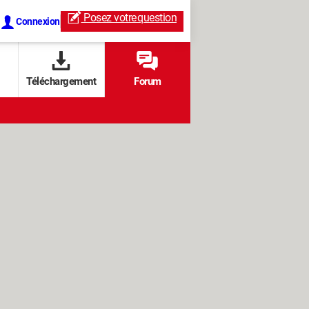
Posez votre
question
Connexion
Téléchargement
Forum