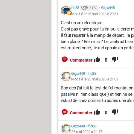
flo88
>
Gigix448
5 177
Modifié le 25 mai 2023 à 20:51
C'est un arc électrique.
C'est pas grave pour l'alim ou la carte 
Il faut repartir à la manip de départ, l
bien placé ? Bien mis ? Le ventirad bien 
est mal enfoncé, le rad appuie en porte 
0
Commenter
Gigix448
>
flo88
Modifié le 25 mai 2023 à 21:09
Bon dcp j'ai fait le test de l'alimentati
passive ni rien classique ) et rien ne s
vs650 de chez corsair tu aurais une ali
0
Commenter
Gigix448
>
flo88
25 mai 2023 à 21:17