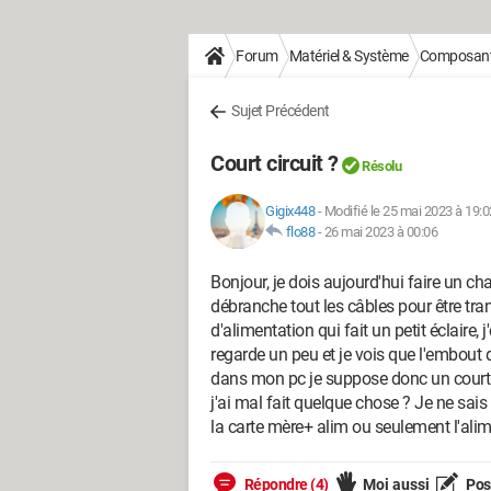
Forum
Matériel & Système
Composan
Sujet Précédent
Court circuit ?
Résolu
Gigix448
-
Modifié le 25 mai 2023 à 19:0
flo88
-
26 mai 2023 à 00:06
Bonjour, je dois aujourd'hui faire un ch
débranche tout les câbles pour être tran
d'alimentation qui fait un petit éclaire,
regarde un peu et je vois que l'embout
dans mon pc je suppose donc un court cir
j'ai mal fait quelque chose ? Je ne sais 
la carte mère+ alim ou seulement l'alim
Répondre (4)
Moi aussi
Pose