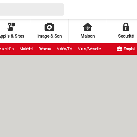
pplis & Sites
Image & Son
Maison
Securité
ux vidéo
Matériel
Réseau
Vidéo/TV
Virus/Sécurité
Emploi