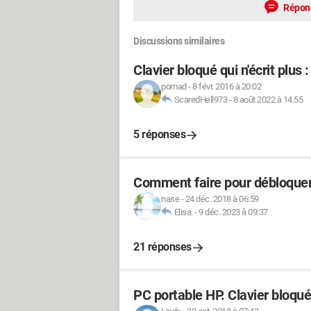
Répon
Discussions similaires
Clavier bloqué qui n'écrit plu
pomad
-
8 févr. 2016 à 20:02
ScaredHell973
-
8 août 2022 à 14:55
5 réponses
Comment faire pour débloquer 
nase
-
24 déc. 2018 à 06:59
Elisa.
-
9 déc. 2023 à 09:37
21 réponses
PC portable HP. Clavier bloqué