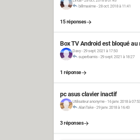
Linda
-
28 oct. 2018 à 07:43
billmaxime
-
28 oct. 2018 à 11:41
15 réponses
Box TV Android est bloqué au
Davy
-
29 sept. 2021 à 17:50
superbarnis
-
29 sept. 2021 à 18:27
1 réponse
pc asus clavier inactif
Utilisateur anonyme
-
16 janv. 2018 à 07:5
AlanTake
-
29 janv. 2018 à 16:43
3 réponses