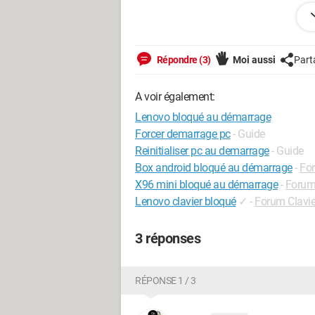
iPad / Safari 15.6
Répondre (3)
Moi aussi
Part
A voir également:
Lenovo bloqué au démarrage
Forcer demarrage pc
- Guide
Reinitialiser pc au demarrage
- Guide
Box android bloqué au démarrage
-
For
X96 mini bloqué au démarrage
-
Forum
Lenovo clavier bloqué
✓
-
Forum Clavie
3 réponses
RÉPONSE 1 / 3