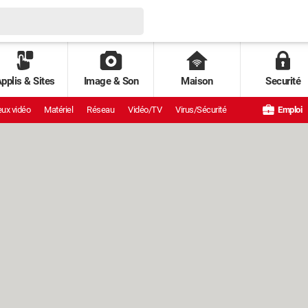
pplis & Sites
Image & Son
Maison
Securité
ux vidéo
Matériel
Réseau
Vidéo/TV
Virus/Sécurité
Emploi