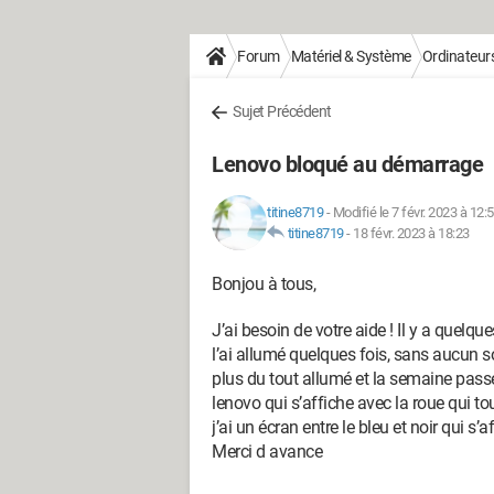
Forum
Matériel & Système
Ordinateur
Sujet Précédent
Lenovo bloqué au démarrage
titine8719
-
Modifié le 7 févr. 2023 à 12:
titine8719
-
18 févr. 2023 à 18:23
Bonjou à tous,
J’ai besoin de votre aide ! Il y a quelq
l’ai allumé quelques fois, sans aucun so
plus du tout allumé et la semaine passée
lenovo qui s’affiche avec la roue qui 
j’ai un écran entre le bleu et noir qui s’
Merci d avance