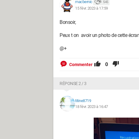
macbernic
545
15 févr. 2023 à 17:59
Bonsoir,
Peux t on avoir un photo de cette écran 
@+
0
Commenter
RÉPONSE 2 / 3
titine8719
18 févr. 2023 à 16:47