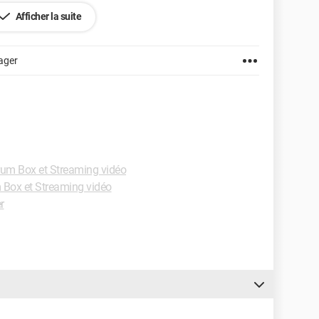
Afficher la suite
ager
um Box et Streaming vidéo
 Box et Streaming vidéo
r