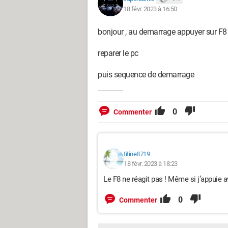
18 févr. 2023 à 16:50
bonjour , au demarrage appuyer sur F
reparer le pc
puis sequence de demarrage
0
Commenter
titine8719
18 févr. 2023 à 18:23
Le F8 ne réagit pas ! Même si j’appuie 
0
Commenter