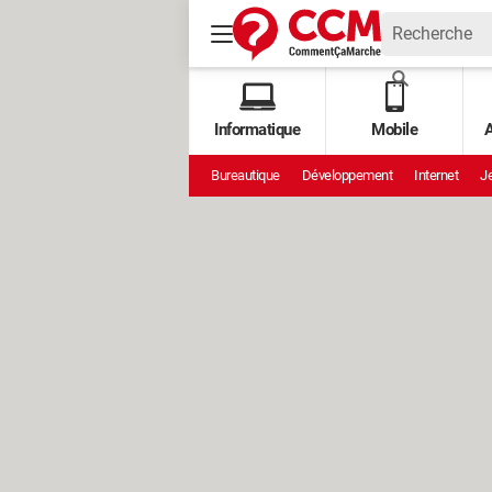
Informatique
Mobile
A
Bureautique
Développement
Internet
Je