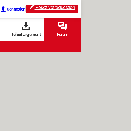
Posez votre
question
Connexion
Téléchargement
Forum