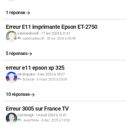
1 réponse
Erreur E11 imprimante Epson ET-2750
sabrinadewolf
-
17 avr. 2024 à 21:41
sabrinadewolf
-
26 avr. 2024 à 06:59
5 réponses
erreur e11 epson xp 325
nikobopabo
-
6 avr. 2023 à 18:27
ticlaude
-
6 mars 2025 à 05:04
10 réponses
Erreur 3005 sur France TV
Cambodgil
-
14 août 2024 à 12:41
JeanPierre
-
8 déc. 2025 à 18:00