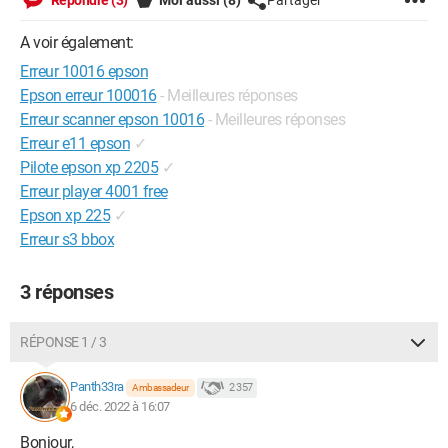
Répondre (3)
Moi aussi
(8)
Partager
A voir également:
Erreur 10016 epson
Epson erreur 100016
- Meilleures réponses
Erreur scanner epson 10016
- Meilleures réponses
Erreur e11 epson
✓
Pilote epson xp 2205
✓
Erreur player 4001 free
Epson xp 225
✓
Erreur s3 bbox
3 réponses
RÉPONSE 1 / 3
Panth33ra
2 357
Ambassadeur
6 déc. 2022 à 16:07
Bonjour,