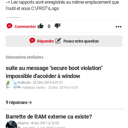
--> Les rapports sont enregistrés au même emplacement que
l'outil et sous C:\FRST\Logs
0
Commenter
Répondre
Posez votre question
Discussions similaires
suite au message "secure boot violation"
impossible d'accéder à window
Walloute
-
22 févr. 2019 à 01:21
Malekal_morte-
-
23 févr. 2019 à 10:31
9 réponses
Barrette de RAM externe ca existe?
Stayms
-
8 nov. 2011 à 12:52