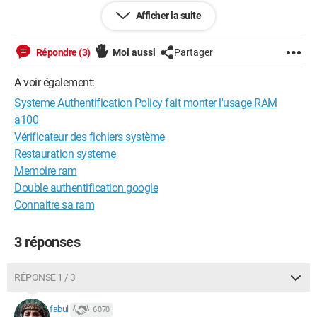
Afficher la suite
Quelqu'un pourrait mexpliquer qu'est-ce-que c'est cela et
comment empecher que sa se reproduise et pourquoi cela est
arriver et comment.
Répondre (3)
Moi aussi
Partager
Vous trouverez ci-joint un screen du probleme
A voir également:
Systeme Authentification Policy fait monter l'usage RAM
NB: c'est un ordinateur neuf acheter il y a deux semaine
a100
Vérificateur des fichiers système
Merci à toutes réponse à mon probleme.
Restauration systeme
Memoire ram
Double authentification google
Connaitre sa ram
3 réponses
RÉPONSE 1 / 3
fabul
6 070